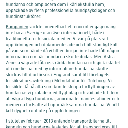
hundarna och omplacera dem i kärleksfulla hem,
uppackade av flera professionella hundpsykologer och
hundinstruktörer.
Kampanjen
väckte omedelbart ett enormt engagemang
inte bara i Sverige utan även internationell, både i
traditionella- och sociala medier. Vi var på plats vid
uppfödningen och dokumenterade och höll ständigt koll
på vad som hände då vi till en början inte hade fått någon
information om när hundarna skulle dödas. Men Astra
Zeneca vägrade låta oss rädda hundarna och gick istället
ut i medierna med ny information: hundarna skulle
skickas till djurförsök i England samt till företagets
försöksdjursavdelning i Mölndal utanför Göteborg. Vi
försökte då nå alla som kunde stoppa förflyttningen av
hundarna: vi pratade med flygbolag och vädjade till dem
att vägra flyga hundarna, anordnade manifestationer och
medierna fortsatte att uppmärksamma hundarna. Vi höll
koll dygnet runt ute på uppfödningen.
I slutet av februari 2013 anlände transportbilarna till
kenneln och hundarna lastades för att transporteras till