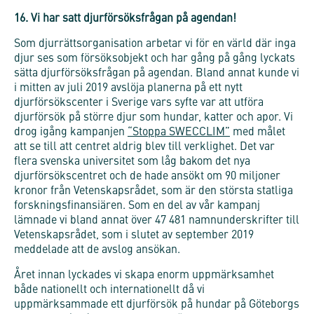
16. Vi har satt djurförsöksfrågan på agendan!
Som djurrättsorganisation arbetar vi för en värld där inga
djur ses som försöksobjekt och har gång på gång lyckats
sätta djurförsöksfrågan på agendan. Bland annat kunde vi
i mitten av juli 2019 avslöja planerna på ett nytt
djurförsökscenter i Sverige vars syfte var att utföra
djurförsök på större djur som hundar, katter och apor. Vi
drog igång kampanjen
“Stoppa SWECCLIM”
med målet
att se till att centret aldrig blev till verklighet. Det var
flera svenska universitet som låg bakom det nya
djurförsökscentret och de hade ansökt om 90 miljoner
kronor från Vetenskapsrådet, som är den största statliga
forskningsfinansiären. Som en del av vår kampanj
lämnade vi bland annat över 47 481 namnunderskrifter till
Vetenskapsrådet, som i slutet av september 2019
meddelade att de avslog ansökan.
Året innan lyckades vi skapa enorm uppmärksamhet
både nationellt och internationellt då vi
uppmärksammade ett djurförsök på hundar på Göteborgs