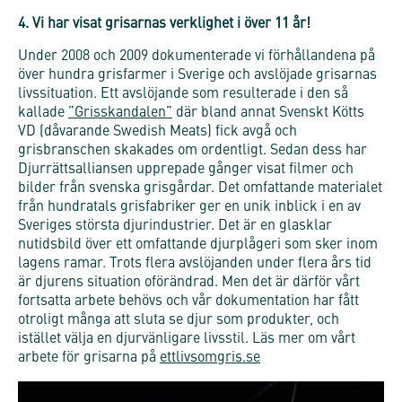
4. Vi har visat grisarnas verklighet i över 11 år!
Under 2008 och 2009 dokumenterade vi förhållandena på
över hundra grisfarmer i Sverige och avslöjade grisarnas
livssituation. Ett avslöjande som resulterade i den så
kallade
”Grisskandalen”
där bland annat Svenskt Kötts
VD (dåvarande Swedish Meats) fick avgå och
grisbranschen skakades om ordentligt. Sedan dess har
Djurrättsalliansen upprepade gånger visat filmer och
bilder från svenska grisgårdar. Det omfattande materialet
från hundratals grisfabriker ger en unik inblick i en av
Sveriges största djurindustrier. Det är en glasklar
nutidsbild över ett omfattande djurplågeri som sker inom
lagens ramar. Trots flera avslöjanden under flera års tid
är djurens situation oförändrad. Men det är därför vårt
fortsatta arbete behövs och vår dokumentation har fått
otroligt många att sluta se djur som produkter, och
istället välja en djurvänligare livsstil. Läs mer om vårt
arbete för grisarna på
ettlivsomgris.se