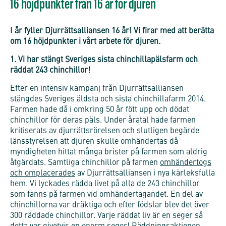
16 höjdpunkter från 16 år för djuren
I år fyller Djurrättsalliansen 16 år! Vi firar med att berätta
om 16 höjdpunkter i vårt arbete för djuren.
1. Vi har stängt Sveriges sista chinchillapälsfarm och
räddat 243 chinchillor!
Efter en intensiv kampanj från Djurrättsalliansen
stängdes Sveriges äldsta och sista chinchillafarm 2014.
Farmen hade då i omkring 50 år fött upp och dödat
chinchillor för deras päls. Under åratal hade farmen
kritiserats av djurrättsrörelsen och slutligen begärde
länsstyrelsen att djuren skulle omhändertas då
myndigheten hittat många brister på farmen som aldrig
åtgärdats. Samtliga chinchillor på farmen
omhändertogs
och omplacerades
av Djurrättsalliansen i nya kärleksfulla
hem. Vi lyckades rädda livet på alla de 243 chinchillor
som fanns på farmen vid omhändertagandet. En del av
chinchillorna var dräktiga och efter födslar blev det över
300 räddade chinchillor. Varje räddat liv är en seger så