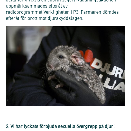
detta var givetvis en enorm seger! Räddningsaktionen
uppmärksammades efteråt av
radioprogrammet
Verkligheten i P3
. Farmaren dömdes
efteråt för brott mot djurskyddslagen.
2. Vi har lyckats förbjuda sexuella övergrepp på djur!