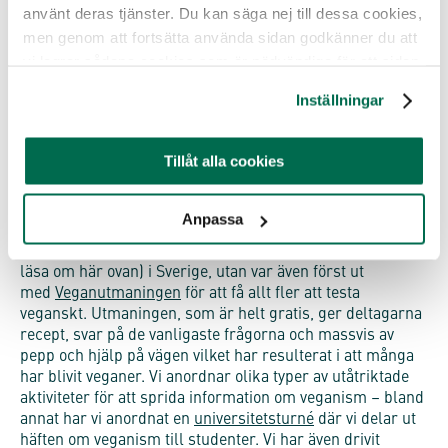
10. Vi har inspirerat tusentals att bli veganer!
använt deras tjänster. Du kan säga nej till dessa cookies,
men genom att fortsätta använda sidan godkänner du att
I en värld där djur behandlas fruktansvärt och oetiskt av
vi lagrar sådana cookies som är nödvändiga för att sidan
oss människor i olika syften kan det kännas väldigt tungt.
Många människor känner att de inte vill vara en del av
ska fungera.
Inställningar
djurplågeriet men behöver lite hjälp och inspiration på
vägen till att leva mer djurvänligt. Därför arbetar vi på
flera olika vis för att på ett positivt sätt inspirera allt fler
Tillåt alla cookies
till en djurvänlig livsstil och visa att en ljusare framtid för
alla som lever här är möjlig. Djurrättsalliansen har redan
sedan start 2005 legat i fronten för vegoarbetet i Sverige
Anpassa
genom flera olika nytänkande projekt. Vi var inte bara
först med att anordna en vegansk mässa (som du kan
läsa om här ovan) i Sverige, utan var även först ut
med
Veganutmaningen
för att få allt fler att testa
veganskt. Utmaningen, som är helt gratis, ger deltagarna
recept, svar på de vanligaste frågorna och massvis av
pepp och hjälp på vägen vilket har resulterat i att många
har blivit veganer. Vi anordnar olika typer av utåtriktade
aktiviteter för att sprida information om veganism – bland
annat har vi anordnat en
universitetsturné
där vi delar ut
häften om veganism till studenter. Vi har även drivit