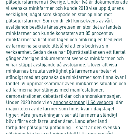
pälsdjursfarmerna i Sverige. Under två år dokumenterade
vi svenska minkfarmer och kunde 2010 visa upp djurens
verklighet, något som skapade en stor opinion mot
pälsdjursfarmer. Som en direkt konsekvens av vårt
avslöjande besökte länsstyrelsen en stor del av landets
minkfarmer och kunde konstatera att 85 procent av
minkfarmerna bröt mot lagen och omkring en tredjedel
av farmerna saknade tillstånd att ens bedriva sin
verksamhet. Sedan dess har Djurrättsalliansen ett flertal
gånger återigen dokumenterat svenska minkfarmer och
vi har släppt avslöjande på avslöjande. Utöver att visa
minkarnas brutala verklighet på farmerna arbetar vi
ständigt med att granska de minkfarmer som finns kvar i
landet. Vi uppmärksammar även minkarnas situation och
att farmerna bör stängas med manifestationer,
demonstrationer, debattartiklar och annonskampanjer.
Under 2020 hade vi en
annonskampanj i Sölvesborg
, där
majoriteten av de farmer som finns kvar i dagsläget
ligger. Våra granskningar visar att farmerna ständigt
blivit färre och färre under åren. Land efter land
förbjuder pälsdjursuppfödning – snart är den svenska