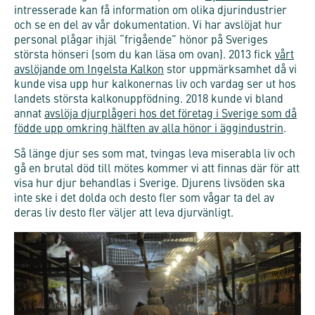
intresserade kan få information om olika djurindustrier
och se en del av vår dokumentation. Vi har avslöjat hur
personal plågar ihjäl “frigående” hönor på Sveriges
största hönseri (som du kan läsa om ovan). 2013 fick
vårt
avslöjande om Ingelsta Kalkon
stor uppmärksamhet då vi
kunde visa upp hur kalkonernas liv och vardag ser ut hos
landets största kalkonuppfödning. 2018 kunde vi bland
annat
avslöja djurplågeri hos det företag i Sverige som då
födde upp omkring hälften av alla hönor i äggindustrin
.
Så länge djur ses som mat, tvingas leva miserabla liv och
gå en brutal död till mötes kommer vi att finnas där för att
visa hur djur behandlas i Sverige. Djurens livsöden ska
inte ske i det dolda och desto fler som vågar ta del av
deras liv desto fler väljer att leva djurvänligt.