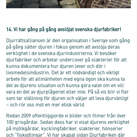
14. Vi har gång på gång avslöjat svenska djurfabriker!
Djurrättsalliansen är den organisation i Sverige som gång
på gång sätter djuren i fokus genom att avslöja deras
verklighet i de svenska djurindustrierna. Vi besöker
djurfabriker och arbetar undercover på slakterier för att
kunna dokumentera hur djuren lever och dör i
livsmedelsindustrin. Det är ett nödvändigt och viktigt
arbete för att allmänheten med egna ögon ska kunna ta
del av djurens situation och kunna göra valet om en vill
vara en del av djurplågeriet eller inte. På så vis blir vi fler
som tar ställning för djuren och väljer att leva djurvänligt
– och rör oss mot en mer etisk värld.
Redan 2009 offentliggjorde vi bilder och filmer från över
100 grisgårdar. Sedan dess har vi visat djurens verklighet
på mjölkgårdar, kycklingfabriker, slakterier, hönserier
och “fiskodlingar”. Vi har skapat sidan
Djurfabriken
där