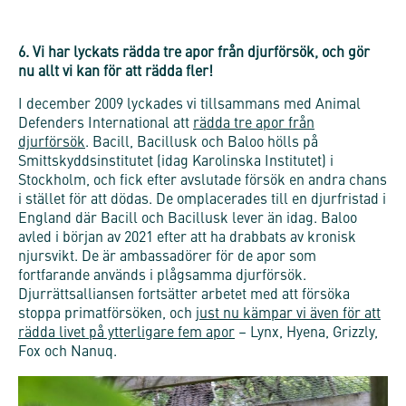
6. Vi har lyckats rädda tre apor från djurförsök, och gör
nu allt vi kan för att rädda fler!
I december 2009 lyckades vi tillsammans med Animal
Defenders International att
rädda tre apor från
djurförsök
. Bacill, Bacillusk och Baloo hölls på
Smittskyddsinstitutet (idag Karolinska Institutet) i
Stockholm, och fick efter avslutade försök en andra chans
i stället för att dödas. De omplacerades till en djurfristad i
England där Bacill och Bacillusk lever än idag. Baloo
avled i början av 2021 efter att ha drabbats av kronisk
njursvikt. De är ambassadörer för de apor som
fortfarande används i plågsamma djurförsök.
Djurrättsalliansen fortsätter arbetet med att försöka
stoppa primatförsöken, och
just nu kämpar vi även för att
rädda livet på ytterligare fem apor
– Lynx, Hyena, Grizzly,
Fox och Nanuq.