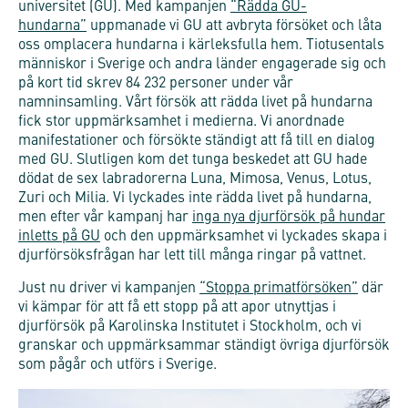
universitet (GU). Med kampanjen
“Rädda GU-
hundarna”
uppmanade vi GU att avbryta försöket och låta
oss omplacera hundarna i kärleksfulla hem. Tiotusentals
människor i Sverige och andra länder engagerade sig och
på kort tid skrev 84 232 personer under vår
namninsamling. Vårt försök att rädda livet på hundarna
fick stor uppmärksamhet i medierna. Vi anordnade
manifestationer och försökte ständigt att få till en dialog
med GU. Slutligen kom det tunga beskedet att GU hade
dödat de sex labradorerna Luna, Mimosa, Venus, Lotus,
Zuri och Milia. Vi lyckades inte rädda livet på hundarna,
men efter vår kampanj har
inga nya djurförsök på hundar
inletts på GU
och den uppmärksamhet vi lyckades skapa i
djurförsöksfrågan har lett till många ringar på vattnet.
Just nu driver vi kampanjen
“Stoppa primatförsöken”
där
vi kämpar för att få ett stopp på att apor utnyttjas i
djurförsök på Karolinska Institutet i Stockholm, och vi
granskar och uppmärksammar ständigt övriga djurförsök
som pågår och utförs i Sverige.