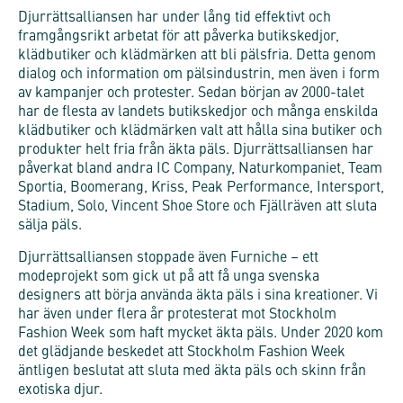
Djurrättsalliansen har under lång tid effektivt och
framgångsrikt arbetat för att påverka butikskedjor,
klädbutiker och klädmärken att bli pälsfria. Detta genom
dialog och information om pälsindustrin, men även i form
av kampanjer och protester. Sedan början av 2000-talet
har de flesta av landets butikskedjor och många enskilda
klädbutiker och klädmärken valt att hålla sina butiker och
produkter helt fria från äkta päls. Djurrättsalliansen har
påverkat bland andra IC Company, Naturkompaniet, Team
Sportia, Boomerang, Kriss, Peak Performance, Intersport,
Stadium, Solo, Vincent Shoe Store och Fjällräven att sluta
sälja päls.
Djurrättsalliansen stoppade även Furniche – ett
modeprojekt som gick ut på att få unga svenska
designers att börja använda äkta päls i sina kreationer. Vi
har även under flera år protesterat mot Stockholm
Fashion Week som haft mycket äkta päls. Under 2020 kom
det glädjande beskedet att Stockholm Fashion Week
äntligen beslutat att sluta med äkta päls och skinn från
exotiska djur.