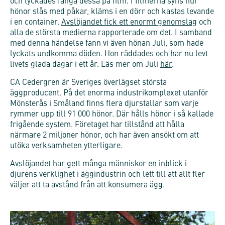
och lyckades fånga dessa på film. I filmerna syns hur
hönor slås med påkar, kläms i en dörr och kastas levande
i en container.
Avslöjandet fick ett enormt genomslag
och
alla de största medierna rapporterade om det. I samband
med denna händelse fann vi även hönan Juli, som hade
lyckats undkomma döden. Hon räddades och har nu levt
livets glada dagar i ett år. Läs mer om Juli
här
.
CA Cedergren är Sveriges överlägset största
äggproducent. På det enorma industrikomplexet utanför
Mönsterås i Småland finns flera djurstallar som varje
rymmer upp till 91 000 hönor. Där hålls hönor i så kallade
frigående system. Företaget har tillstånd att hålla
närmare 2 miljoner hönor, och har även ansökt om att
utöka verksamheten ytterligare.
Avslöjandet har gett många människor en inblick i
djurens verklighet i äggindustrin och lett till att allt fler
väljer att ta avstånd från att konsumera ägg.