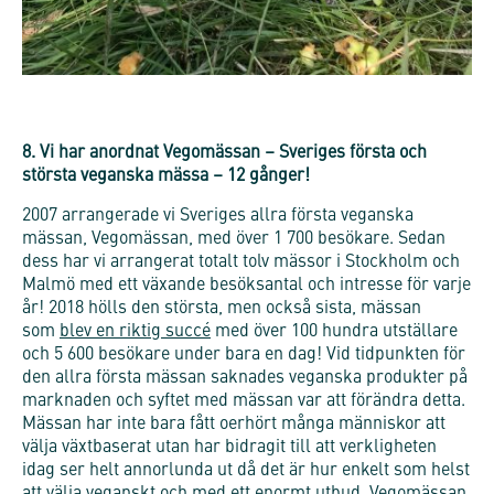
8. Vi har anordnat Vegomässan – Sveriges första och
största veganska mässa – 12 gånger!
2007 arrangerade vi Sveriges allra första veganska
mässan, Vegomässan, med över 1 700 besökare. Sedan
dess har vi arrangerat totalt tolv mässor i Stockholm och
Malmö med ett växande besöksantal och intresse för varje
år! 2018 hölls den största, men också sista, mässan
som
blev en riktig succé
med över 100 hundra utställare
och 5 600 besökare under bara en dag! Vid tidpunkten för
den allra första mässan saknades veganska produkter på
marknaden och syftet med mässan var att förändra detta.
Mässan har inte bara fått oerhört många människor att
välja växtbaserat utan har bidragit till att verkligheten
idag ser helt annorlunda ut då det är hur enkelt som helst
att välja veganskt och med ett enormt utbud. Vegomässan