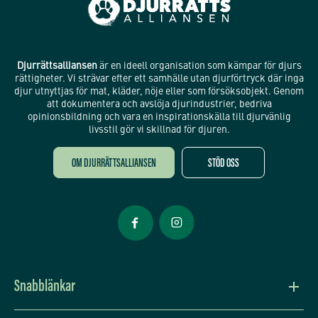
Djurrättsalliansen
är en ideell organisation som kämpar för djurs
rättigheter. Vi strävar efter ett samhälle utan djurförtryck där inga
djur utnyttjas för mat, kläder, nöje eller som försöksobjekt. Genom
att dokumentera och avslöja djurindustrier, bedriva
opinionsbildning och vara en inspirationskälla till djurvänlig
livsstil gör vi skillnad för djuren.
OM DJURRÄTTSALLIANSEN
STÖD OSS
Öppnas i nytt fönster
Öppnas i nytt fönster
Snabblänkar