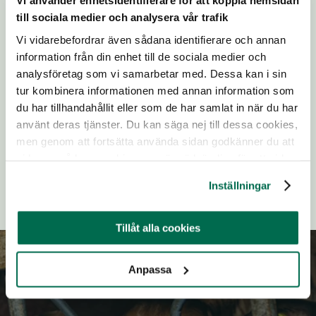
Vi använder enhetsidentifierare för att koppla hemsidan
GÅ TILL BILDBANK
till sociala medier och analysera vår trafik
Vi vidarebefordrar även sådana identifierare och annan
information från din enhet till de sociala medier och
analysföretag som vi samarbetar med. Dessa kan i sin
tur kombinera informationen med annan information som
du har tillhandahållit eller som de har samlat in när du har
Rörligt material
använt deras tjänster. Du kan säga nej till dessa cookies,
men genom att fortsätta använda sidan godkänner du att
GÅ TILL RÖRLIGT MATERIAL
vi lagrar sådana cookies som är nödvändiga för att sidan
ska fungera.
Inställningar
Tillåt alla cookies
Anpassa