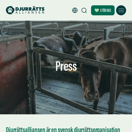
STÖD OSS
Press
Djurrättsalliansen är en svensk djurrättsorganisation