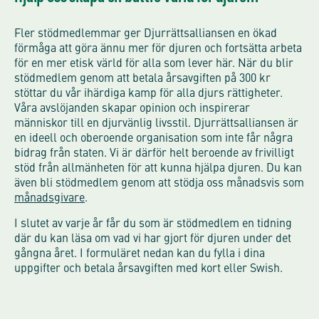
Fler stödmedlemmar ger Djurrättsalliansen en ökad
förmåga att göra ännu mer för djuren och fortsätta arbeta
för en mer etisk värld för alla som lever här. När du blir
stödmedlem genom att betala årsavgiften på 300 kr
stöttar du vår ihärdiga kamp för alla djurs rättigheter.
Våra avslöjanden skapar opinion och inspirerar
människor till en djurvänlig livsstil. Djurrättsalliansen är
en ideell och oberoende organisation som inte får några
bidrag från staten. Vi är därför helt beroende av frivilligt
stöd från allmänheten för att kunna hjälpa djuren. Du kan
även bli stödmedlem genom att stödja oss månadsvis som
månadsgivare
.
I slutet av varje år får du som är stödmedlem en tidning
där du kan läsa om vad vi har gjort för djuren under det
gångna året. I formuläret nedan kan du fylla i dina
uppgifter och betala årsavgiften med kort eller Swish.