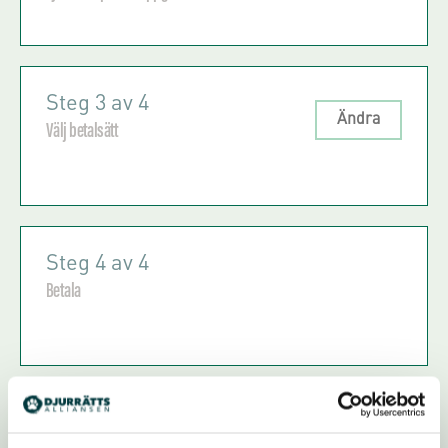
Personnummer
*
Steg 3 av 4
Ange personnummer (ÅÅÅÅMMDDCCCC)
Ändra
Förnamn
Välj betalsätt
*
Ange förnamn
Kortbetalning / Swish
Efternamn
*
Steg 4 av 4
Betala
TILL BETALNING
Ange efternamn
Adress
*
Ange adress