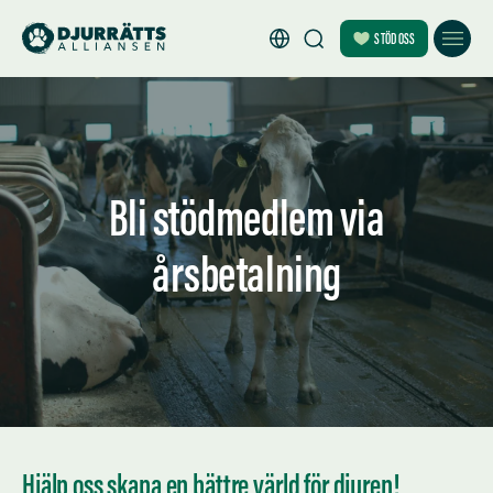
STÖD OSS
Bli stödmedlem via
årsbetalning
Hjälp oss skapa en bättre värld för djuren!