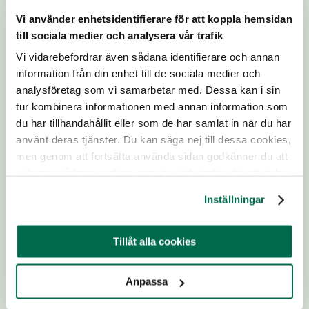
Postnummer
*
Vi använder enhetsidentifierare för att koppla hemsidan
till sociala medier och analysera vår trafik
Något gick fel
Vi vidarebefordrar även sådana identifierare och annan
Ange postnummer
Din gåva gör skillnad!
information från din enhet till de sociala medier och
Ort
*
analysföretag som vi samarbetar med. Dessa kan i sin
Tack vare våra gåvogivare kan vi fortsätta
tur kombinera informationen med annan information som
FÖRSÖK IGEN
granska, dokumentera och avslöja svenska
du har tillhandahållit eller som de har samlat in när du har
Ange ort
djurindustrier. Vi kan tillsammans vara den
använt deras tjänster. Du kan säga nej till dessa cookies,
samhällsförändrande kraft djuren behöver och
Mobilnummer
Tillbaka
men genom att fortsätta använda sidan godkänner du att
inspirera fler till en djurvänlig livsstil. Alla
vi lagrar sådana cookies som är nödvändiga för att sidan
bidrag, oavsett summa, gör skillnad för djuren
ska fungera.
och bidrar till en framtid där alla djur
Inställningar
respekteras. Nedan finner du fler sätt du kan
stödja Djurrättsalliansens arbete på.
E-postadress
*
Tillåt alla cookies
Ange e-post
Anpassa
Vi skickar en bekräftelse till dig.