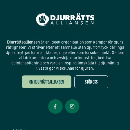
Djurrättsalliansen
är en ideell organisation som kämpar för djurs
rättigheter. Vi strävar efter ett samhälle utan djurförtryck där inga
djur utnyttjas för mat, kläder, nöje eller som försöksobjekt. Genom
att dokumentera och avslöja djurindustrier, bedriva
opinionsbildning och vara en inspirationskälla till djurvänlig
livsstil gör vi skillnad för djuren.
OM DJURRÄTTSALLIANSEN
STÖD OSS
Öppnas i nytt fönster
Öppnas i nytt fönster