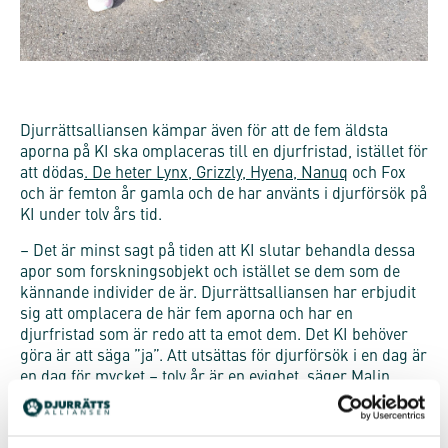
Djurrättsalliansen kämpar även för att de fem äldsta
aporna på KI ska omplaceras till en djurfristad, istället för
att dödas
. De heter Lynx, Grizzly, Hyena, Nanuq
och Fox
och är femton år gamla och de har använts i djurförsök på
KI under tolv års tid.
– Det är minst sagt på tiden att KI slutar behandla dessa
apor som forskningsobjekt och istället se dem som de
kännande individer de är. Djurrättsalliansen har erbjudit
sig att omplacera de här fem aporna och har en
djurfristad som är redo att ta emot dem. Det KI behöver
göra är att säga ”ja”. Att utsättas för djurförsök i en dag är
en dag för mycket – tolv år är en evighet, säger Malin
Kolm.