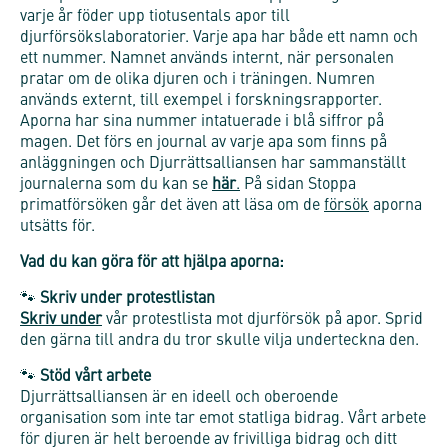
varje år föder upp tiotusentals apor till
djurförsökslaboratorier. Varje apa har både ett namn och
ett nummer. Namnet används internt, när personalen
pratar om de olika djuren och i träningen. Numren
används externt, till exempel i forskningsrapporter.
Aporna har sina nummer intatuerade i blå siffror på
magen. Det förs en journal av varje apa som finns på
anläggningen och Djurrättsalliansen har sammanställt
journalerna som du kan se
här
.
På sidan Stoppa
primatförsöken går det även att läsa om de
försök
aporna
utsätts för.
Vad du kan göra för att hjälpa aporna:
🐾
Skriv under protestlistan
Skriv under
vår protestlista mot djurförsök på apor. Sprid
den gärna till andra du tror skulle vilja underteckna den.
🐾
Stöd vårt arbete
Djurrättsalliansen är en ideell och oberoende
organisation som inte tar emot statliga bidrag. Vårt arbete
för djuren är helt beroende av frivilliga bidrag och ditt