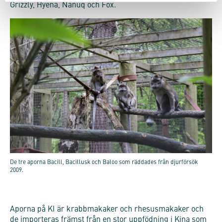
Grizzly, Hyena, Nanuq och Fox.
De tre aporna Bacill, Bacillusk och Baloo som räddades från djurförsök
2009.
Aporna på KI är krabbmakaker och rhesusmakaker och
de importeras främst från en stor uppfödning i Kina som