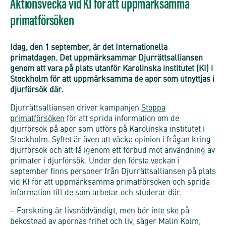
Aktionsvecka vid KI för att uppmärksamma
primatförsöken
Idag, den 1 september, är det Internationella
primatdagen. Det uppmärksammar Djurrättsalliansen
genom att vara på plats utanför Karolinska institutet (KI) i
Stockholm för att uppmärksamma de apor som utnyttjas i
djurförsök där.
Djurrättsalliansen driver kampanjen
Stoppa
primatförsöken
för att sprida information om de
djurförsök på apor som utförs på Karolinska institutet i
Stockholm. Syftet är även att väcka opinion i frågan kring
djurförsök och att få igenom ett förbud mot användning av
primater i djurförsök. Under den första veckan i
september finns personer från Djurrättsalliansen på plats
vid KI för att uppmärksamma primatförsöken och sprida
information till de som arbetar och studerar där.
– Forskning är livsnödvändigt, men bör inte ske på
bekostnad av apornas frihet och liv, säger Malin Kolm,