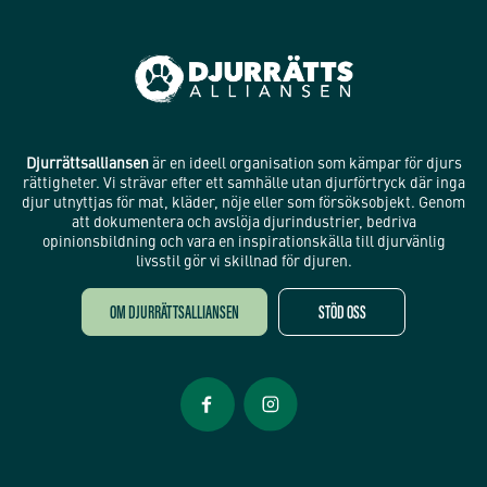
Djurrättsalliansen
är en ideell organisation som kämpar för djurs
rättigheter. Vi strävar efter ett samhälle utan djurförtryck där inga
djur utnyttjas för mat, kläder, nöje eller som försöksobjekt. Genom
att dokumentera och avslöja djurindustrier, bedriva
opinionsbildning och vara en inspirationskälla till djurvänlig
livsstil gör vi skillnad för djuren.
OM DJURRÄTTSALLIANSEN
STÖD OSS
Öppnas i nytt fönster
Öppnas i nytt fönster