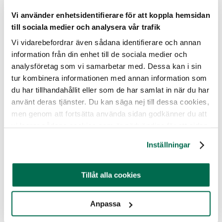
Vi använder enhetsidentifierare för att koppla hemsidan
till sociala medier och analysera vår trafik
Vi vidarebefordrar även sådana identifierare och annan
information från din enhet till de sociala medier och
analysföretag som vi samarbetar med. Dessa kan i sin
Illustration av de fem apor som Djurrättsalliansen nu försöker rädda livet på.
tur kombinera informationen med annan information som
du har tillhandahållit eller som de har samlat in när du har
använt deras tjänster. Du kan säga nej till dessa cookies,
Djurrättsalliansen har tidigare lyckats rädda apor från
men genom att fortsätta använda sidan godkänner du att
samma laboratorium i Stockholm. Det var i december
vi lagrar sådana cookies som är nödvändiga för att sidan
2009 som vi tillsammans med organisationen Animal
ska fungera.
Defenders International fick KI (dåvarande
Inställningar
Smittskyddsinstitutet) att lämna över de tre aporna Bacill,
Bacillusk och Baloo. Istället för att dödas kunde de
Tillåt alla cookies
omplaceras till en djurfristad i England där Bacill och
Bacillusk lever än idag. Baloo avled i början av 2021 efter
att ha drabbats av kronisk njursvikt. De är ett levande
Anpassa
bevis på att det går att ge försöksdjur en andra chans. Det
är samma djurfristad som är villiga att ta emot även Lynx,