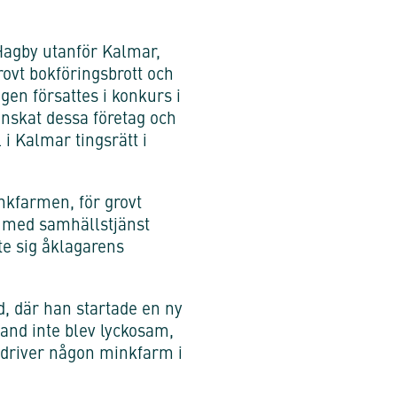
 Hagby utanför Kalmar,
rovt bokföringsbrott och
gen försattes i konkurs i
nskat dessa företag och
 i Kalmar tingsrätt i
inkfarmen, för grovt
m med samhällstjänst
te sig åklagarens
d, där han startade en ny
and inte blev lyckosam,
edriver någon minkfarm i