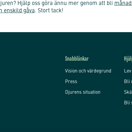
r djuren? Hjälp oss göra ännu mer genom att
bli
månads
n enskild gåva
. Stort tack!
Snabblänkar
Hjäl
Vision och värdegrund
Lev
Press
Bli
Djurens situation
Skä
Bli