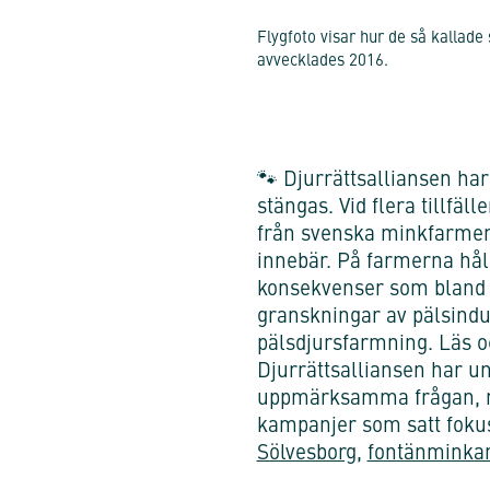
Flygfoto visar hur de så kallad
avvecklades 2016.
🐾 Djurrättsalliansen har
stängas. Vid flera tillfäl
från svenska minkfarmer 
innebär. På farmerna hål
konsekvenser som bland 
granskningar av pälsindus
pälsdjursfarmning. Läs o
Djurrättsalliansen har u
uppmärksamma frågan, mi
kampanjer som satt foku
Sölvesborg
,
fontänminka