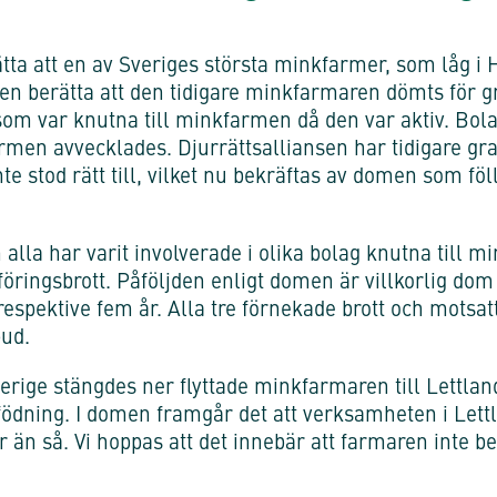
tta att en av Sveriges största minkfarmer, som låg i
en berätta att den tidigare minkfarmaren dömts för g
 som var knutna till minkfarmen då den var aktiv. Bola
en avvecklades. Djurrättsalliansen har tidigare gra
te stod rätt till, vilket nu bekräftas av domen som föll
alla har varit involverade i olika bolag knutna till m
föringsbrott. Påföljden enligt domen är villkorlig do
respektive fem år. Alla tre förnekade brott och motsat
ud.
erige stängdes ner flyttade minkfarmaren till Lettlan
dning. I domen framgår det att verksamheten i Lettl
 än så. Vi hoppas att det innebär att farmaren inte b