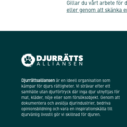
Gillar du vårt arbete fö
eller genom att skänka e
Djurrättsalliansen
är en ideell organisation som
kämpar för djurs rättigheter. Vi strävar efter ett
samhälle utan djurförtryck där inga djur utnyttjas för
mat, kläder, nöje eller som försöksobjekt. Genom att
dokumentera och avslöja djurindustrier, bedriva
opinionsbildning och vara en inspirationskälla till
djurvänlig livsstil gör vi skillnad för djuren.