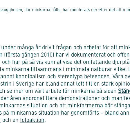
e skugghusen, där minkarna hålls, har monterats ner efter det att m
 under många år drivit frågan och arbetat för att mi
len (första gången 2010) har vi dokumenterat och offent
och har på så vis kunnat visa det omfattande djurp
ls minkarna tillsammans i minimala nätburar vilket l
annat kannibalism och stereotypa beteenden. Våra a
trin i Sverige har bland annat lett till en stark opini
ch se mer om vårt arbete för minkarna på sidan
Stän
nder åren anordnat flera demonstrationer och manifest
nkarnas situation och att minkfarmerna bör stängas
s på minkarnas situation har genomförts –
bland ann
r
och en
fotoaktion
.