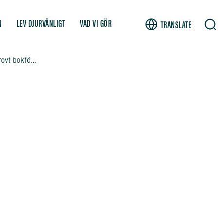
N
LEV DJURVÄNLIGT
VAD VI GÖR
TRANSLATE
Tidigare minkfarmare dömd för grovt bokföringsbrott