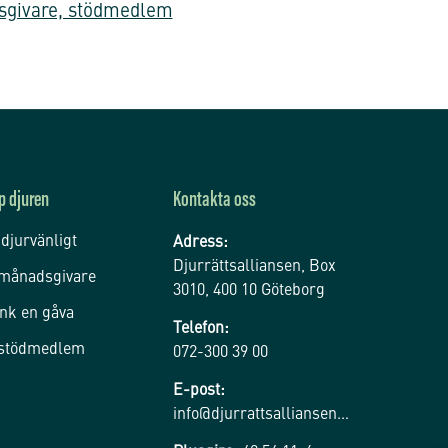
givare, stödmedlem
p djuren
Kontakta oss
 djurvänligt
Adress:
Djurrättsalliansen, Box
 månadsgivare
3010, 400 10 Göteborg
nk en gåva
Telefon:
 stödmedlem
072-300 39 00
E-post:
info@djurrattsalliansen.se