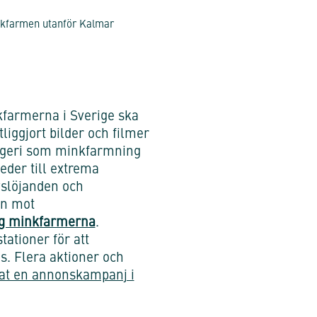
inkfarmen utanför Kalmar
nkfarmerna i Sverige ska
liggjort bilder och filmer
lågeri som minkfarmning
eder till extrema
vslöjanden och
on mot
g minkfarmerna
.
ationer för att
. Flera aktioner och
at en annonskampanj i