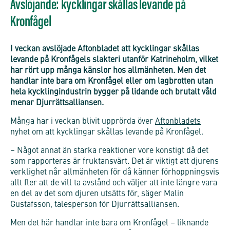
Avslöjande: kycklingar skållas levande på
Kronfågel
I veckan avslöjade Aftonbladet att kycklingar skållas
levande på Kronfågels slakteri utanför Katrineholm, vilket
har rört upp många känslor hos allmänheten. Men det
handlar inte bara om Kronfågel eller om lagbrotten utan
hela kycklingindustrin bygger på lidande och brutalt våld
menar Djurrättsalliansen.
Många har i veckan blivit upprörda över
Aftonbladet
s
nyhet om att kycklingar skållas levande på Kronfågel.
– Något annat än starka reaktioner vore konstigt då det
som rapporteras är fruktansvärt. Det är viktigt att djurens
verklighet når allmänheten för då känner förhoppningsvis
allt fler att de vill ta avstånd och väljer att inte längre vara
en del av det som djuren utsätts för, säger Malin
Gustafsson, talesperson för Djurrättsalliansen.
Men det här handlar inte bara om Kronfågel – liknande