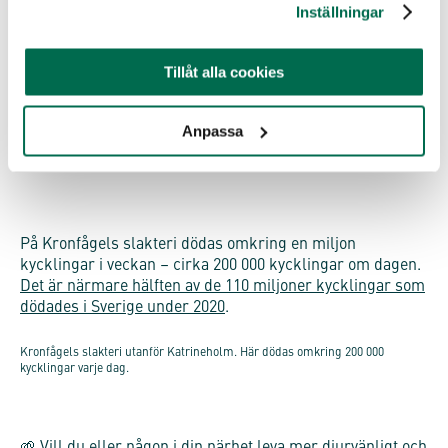
Inställningar
Kronfågel att ta ställning för kycklingarna genom att inte
äta dem. Bara på så vis kan vi få ett slut på lidandet och
det brutala dödandet. Vi människor behöver inte döda
Tillåt alla cookies
andra djur för mat – så vad ger oss rätten att behandla
dem så här, säger Malin Gustafsson.
Anpassa
Så här lever kycklingarna de fem veckor de lever innan de skickas till
slakteriet. Bilden är tagen i Sverige av Djurrättsalliansen/Jo-Anne McArthur.
På Kronfågels slakteri dödas omkring en miljon
kycklingar i veckan – cirka 200 000 kycklingar om dagen.
Det är närmare hälften av de 110 miljoner kycklingar som
dödades i Sverige under 2020
.
Kronfågels slakteri utanför Katrineholm. Här dödas omkring 200 000
kycklingar varje dag.
🌱 Vill du eller någon i din närhet leva mer djurvänligt och