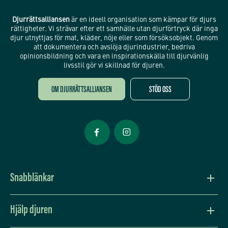
Djurrättsalliansen
är en ideell organisation som kämpar för djurs
rättigheter. Vi strävar efter ett samhälle utan djurförtryck där inga
djur utnyttjas för mat, kläder, nöje eller som försöksobjekt. Genom
att dokumentera och avslöja djurindustrier, bedriva
opinionsbildning och vara en inspirationskälla till djurvänlig
livsstil gör vi skillnad för djuren.
OM DJURRÄTTSALLIANSEN
STÖD OSS
Öppnas i nytt fönster
Öppnas i nytt fönster
Snabblänkar
Vision och värdegrund
Hjälp djuren