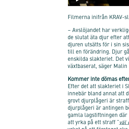
Filmerna inifrån KRAV-sla
– Avslöjandet har verklig
de slutat äta djur efter at
djuren utsätts för i sin s
till en förändring. Djur g
enskilda slakteriet. Det v
växtbaserat, säger Malin
Kommer inte dömas efter 
Efter det att slakteriet i
innebär bland annat att d
grovt djurplågeri är straf
djurplågeri är antingen b
gamla lagstiftningen där 
att yrka på ett straff ”
väl 