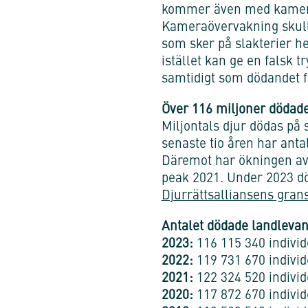
kommer även med kameror
Kameraövervakning skulle 
som sker på slakterier hel
istället kan ge en falsk t
samtidigt som dödandet f
Över 116 miljoner dödades
Miljontals djur dödas på 
senaste tio åren har anta
Däremot har ökningen avta
peak 2021. Under 2023 dö
Djurrättsalliansens gran
Antalet dödade landlevand
2023:
116 115 340 individ
2022:
119 731 670 individ
2021:
122 324 520 individ
2020:
117 872 670 individ