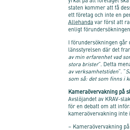
yrkat på att företaget ska
staten kommer att få dess
ett företag och inte en pe
Allehanda
var först att r
enligt förundersökningen t
I förundersökningen går d
länsstyrelsen där det fra
av min erfarenhet vad so
stora brister
”. Detta men
av verksamhetstiden
”. ”
S
som så: det som finns i k
Kameraövervakning på sla
Avslöjandet av KRAV-slak
för en debatt om att infö
kameraövervakning inte i
– Kameraövervakning på s