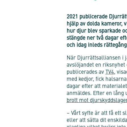
2021 publicerade Djurrät
hjälp av dolda kameror, v
hur djur blev sparkade oc
stängde ner två dagar eft
och idag inleds rättegång
När Djurrättsalliansen i j
avslöjandet en riksnyhet 
publicerades av
TV4
, vis
med kedjor, fick halsarna
dagar efter att materiale
anmäldes. Efter en lång 
brott mot djurskyddslage
– Vårt syfte är att få ett
eller att sätta dit enskil