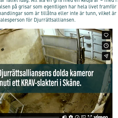
e är fallet idag. Att slå en gris med en kedja är – med 
alsen på grisar som egentligen har hela livet framför s
andlingar som är tillåtna eller inte är tunn, vilket ä
alesperson för Djurrättsalliansen.