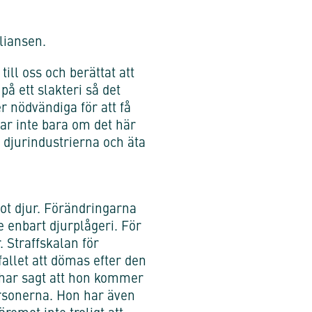
liansen.
ll oss och berättat att
 på ett slakteri så det
er nödvändiga för att få
dlar inte bara om det här
a djurindustrierna och äta
mot djur. Förändringarna
e enbart djurplågeri. För
. Straffskalan för
fallet att dömas efter den
t har sagt att hon kommer
ersonerna. Hon har även