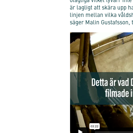
olagliga vilket tyvärr int
är lagligt att skära upp h
linjen mellan vilka våldsh
säger Malin Gustafsson, t