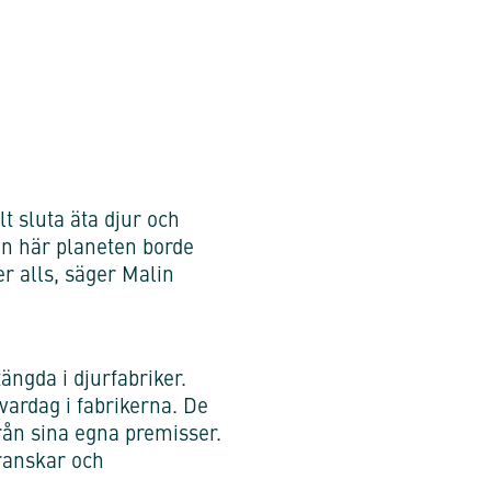
lt sluta äta djur och
en här planeten borde
er alls, säger Malin
ängda i djurfabriker.
vardag i fabrikerna. De
ifrån sina egna premisser.
granskar och