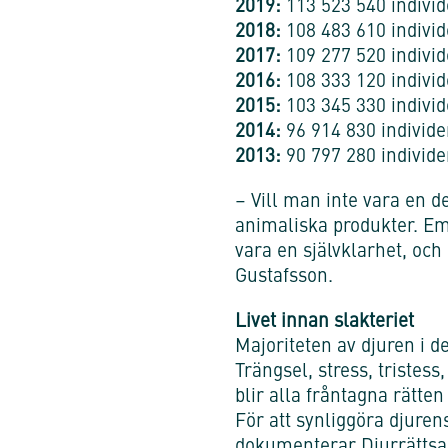
2019:
113 523 540 individ
2018:
108 483 610 individ
2017:
109 277 520 individ
2016:
108 333 120 individ
2015:
103 345 330 individ
2014:
96 914 830 individe
2013:
90 797 280 individe
– Vill man inte vara en de
animaliska produkter. Em
vara en självklarhet, och 
Gustafsson.
Livet innan slakteriet
Majoriteten av djuren i d
Trängsel, stress, tristes
blir alla fråntagna rätten
För att synliggöra djurens
dokumenterar Djurrättsal