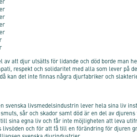
er
er
er
er
er
r
r
l av att djur utsätts för lidande och död borde man he
pati, respekt och solidaritet med alla som lever på d
då kan det inte finnas några djurfabriker och slakteri
en svenska livsmedelsindustrin lever hela sina liv inst
s, smuts, sår och skador samt död är en del av djurens 
 till sina egna liv och får inte möjligheten att leva ut
 livsöden och för att få till en förändring för djuren 
liansen svenska djurindustrier.