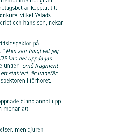
remot inte troligt att
tagsbot är kopplat till
konkurs, vilket
Ystads
teriet och hans son, nekar
yddsinspektör på
. ”
Men samtidigt vet jag
 Då kan det uppdagas
e under ”
små fragment
tt slakteri, är ungefär
nspektören i förhöret.
 öppnade bland annat upp
en menar att
delser, men djuren