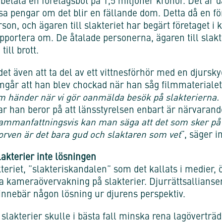
 betala en företagsbot på 1,5 miljoner kronor. Det är dä
a pengar om det blir en fällande dom. Detta då en före
rson, och ägaren till slakteriet har begärt företaget i 
apportera om. De åtalade personerna, ägaren till slak
ill brott.
et även att ta del av ett vittnesförhör med en djursk
mgår att han blev chockad när han såg filmmaterialet
m händer när vi gör oanmälda besök på slakterierna.
ar han beror på att länsstyrelsen enbart är närvarand
ammanfattningsvis kan man säga att det som sker på e
orven är det bara gud och slaktaren som vet
”, säger i
kterier inte lösningen
teriet, ”slakteriskandalen” som det kallats i medier,
ra kameraövervakning på slakterier. Djurrättsallians
nnebär någon lösning ur djurens perspektiv.
lakterier skulle i bästa fall minska rena lagöverträ