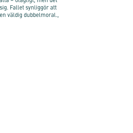
rätta – olagligt, men det
ig. Fallet synliggör att
r en väldig dubbelmoral.,