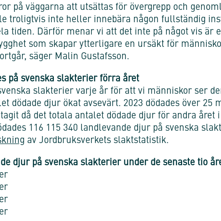
 på väggarna att utsättas för övergrepp och genoml
troligtvis inte heller innebära någon fullständig insy
a tiden. Därför menar vi att det inte på något vis är e
rygghet som skapar ytterligare en ursäkt för människor 
ortgår, säger Malin Gustafsson.
 på svenska slakterier förra året
svenska slakterier varje år för att vi människor ser
let dödade djur ökat avsevärt. 2023 dödades över 25 m
git då det totala antalet dödade djur för andra året 
dades 116 115 340 landlevande djur på svenska slakte
skning
av Jordbruksverkets slaktstatistik.
e djur på svenska slakterier under de senaste tio år
er
er
er
er