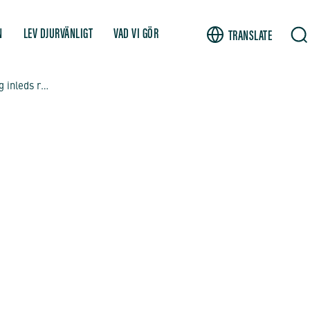
N
LEV DJURVÄNLIGT
VAD VI GÖR
TRANSLATE
Vi stängde ett KRAV-slakteri – idag inleds rättegången