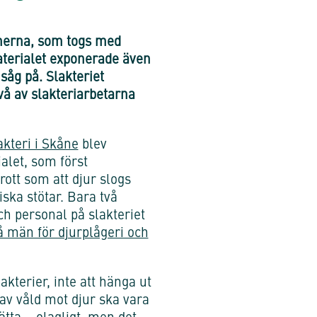
lmerna, som togs med
Materialet exponerade även
såg på. Slakteriet
två av slakteriarbetarna
kteri i Skåne
blev
alet, som först
brott som att djur slogs
ska stötar. Bara två
h personal på slakteriet
å män för djurplågeri och
akterier, inte att hänga ut
r av våld mot djur ska vara