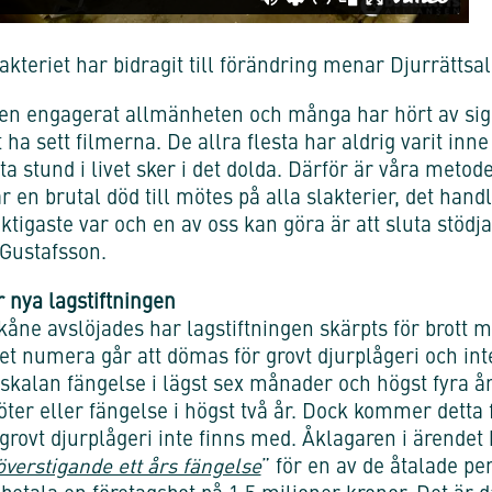
kteriet har bidragit till förändring menar Djurrättsal
en engagerat allmänheten och många har hört av sig ti
t ha sett filmerna. De allra flesta har aldrig varit inne
ista stund i livet sker i det dolda. Därför är våra metod
år en brutal död till mötes på alla slakterier, det han
iktigaste var och en av oss kan göra är att sluta stödj
 Gustafsson.
nya lagstiftningen
 Skåne avslöjades har lagstiftningen skärpts för brott 
et numera går att dömas för grovt djurplågeri och int
fskalan fängelse i lägst sex månader och högst fyra år
öter eller fängelse i högst två år. Dock kommer detta 
grovt djurplågeri inte finns med. Åklagaren i ärende
överstigande ett års fängelse
” för en av de åtalade p