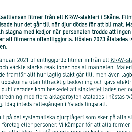
tsalliansen filmer från ett KRAV-slakteri i Skåne. Fi
isade hur det går till när djur dödas för att bli mat. 
h slagna med kedjor när personalen trodde att ingen 
er att filmerna offentliggjorts. Hösten 2023 åtalades 
en.
anuari 2021 offentliggjorde filmer inifrån ett
KRAV-sla
och väckte starka reaktioner hos allmänheten. Materi
ade framför allt hur laglig slakt går till, men även lag
 uppskurna utan tillräcklig bedövning och gavs elektri
t publicerades kom beskedet att
slakteriet lades ner
oc
utredning med flera åklagarbyten åtalades i höstas
tv
n
. Idag inleds rättegången i Ystads tingsrätt.
 slut på det systematiska djurplågeri som sker på alla sl
da företag eller personer. Vi kämpar för att alla forme