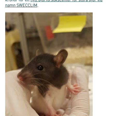
kronor för ett
nytt djurförsökscenter för stora djur vid
namn SWECCLIM
.