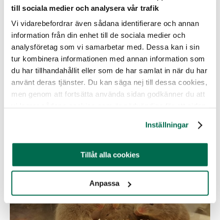
Utan att det funnits med i försöksplanen har djur fått
till sociala medier och analysera vår trafik
vatten med antibiotika, något det saknas förklaring till.
Vi vidarebefordrar även sådana identifierare och annan
Råttor som är väldigt sociala djur och ska hållas i
information från din enhet till de sociala medier och
grupp hölls ensamma. Detta trots att det i ansökan
analysföretag som vi samarbetar med. Dessa kan i sin
specifikt står att de ska hållas i grupp.
tur kombinera informationen med annan information som
du har tillhandahållit eller som de har samlat in när du har
Djuren ska ha åsamkas sår, såringrepp, utan att ha fått
smärtlindring. Det finns inte heller några anteckningar
använt deras tjänster. Du kan säga nej till dessa cookies,
om att ansvarig veterinär besiktigat djuren. När
men genom att fortsätta använda sidan godkänner du att
länsstyrelsen ifrågasätter detta uppgav veterinären i ett
vi lagrar sådana cookies som är nödvändiga för att sidan
mail att djuren skickats till henne men att hon inte
ska fungera.
bedömt det som nödvändigt att gå ner till djurrummet
Inställningar
och göra någon fysisk tillsyn av djuren.
Tillåt alla cookies
Anpassa