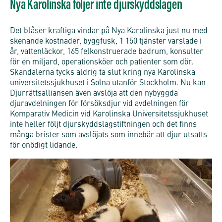
Nya Karolinska följer inte djurskyddslagen
Det blåser kraftiga vindar på Nya Karolinska just nu med
skenande kostnader, byggfusk, 1 150 tjänster varslade i
år, vattenläckor, 165 felkonstruerade badrum, konsulter
för en miljard, operationsköer och patienter som dör.
Skandalerna tycks aldrig ta slut kring nya Karolinska
universitetssjukhuset i Solna utanför Stockholm. Nu kan
Djurrättsalliansen även avslöja att den nybyggda
djuravdelningen för försöksdjur vid avdelningen för
Komparativ Medicin vid Karolinska Universitetssjukhuset
inte heller följt djurskyddslagstiftningen och det finns
många brister som avslöjats som innebär att djur utsatts
för onödigt lidande.