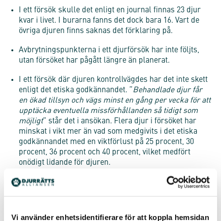
I ett försök skulle det enligt en journal finnas 23 djur
kvar i livet. I burarna fanns det dock bara 16. Vart de
övriga djuren finns saknas det förklaring på.
Avbrytningspunkterna i ett djurförsök har inte följts,
utan försöket har pågått längre än planerat.
I ett försök där djuren kontrollvägdes har det inte skett
enligt det etiska godkännandet. ”
Behandlade djur får
en ökad tillsyn och vägs minst en gång per vecka för att
upptäcka eventuella missförhållanden så tidigt som
möjligt
” står det i ansökan. Flera djur i försöket har
minskat i vikt mer än vad som medgivits i det etiska
godkännandet med en viktförlust på 25 procent, 30
procent, 36 procent och 40 procent, vilket medfört
onödigt lidande för djuren.
Djur har avlivats i syfte att tillvarata vävnader och organ
för forskningsändamål trots att det saknats tillstånd
för detta.
Vi använder enhetsidentifierare för att koppla hemsidan