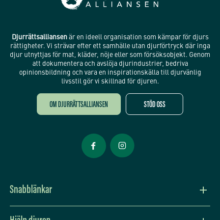
Djurrättsalliansen
är en ideell organisation som kämpar för djurs
rättigheter. Vi strävar efter ett samhälle utan djurförtryck där inga
djur utnyttjas för mat, kläder, nöje eller som försöksobjekt. Genom
att dokumentera och avslöja djurindustrier, bedriva
opinionsbildning och vara en inspirationskälla till djurvänlig
livsstil gör vi skillnad för djuren.
OM DJURRÄTTSALLIANSEN
STÖD OSS
Öppnas i nytt fönster
Öppnas i nytt fönster
Snabblänkar
Vision och värdegrund