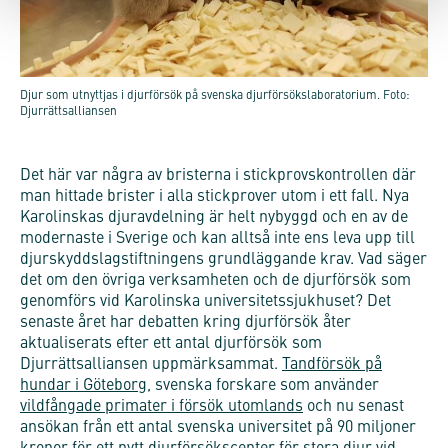
Djur som utnyttjas i djurförsök på svenska djurförsökslaboratorium. Foto:
Djurrättsalliansen
Det här var några av bristerna i stickprovskontrollen där
man hittade brister i alla stickprover utom i ett fall. Nya
Karolinskas djuravdelning är helt nybyggd och en av de
modernaste i Sverige och kan alltså inte ens leva upp till
djurskyddslagstiftningens grundläggande krav. Vad säger
det om den övriga verksamheten och de djurförsök som
genomförs vid Karolinska universitetssjukhuset? Det
senaste året har debatten kring djurförsök åter
aktualiserats efter ett antal djurförsök som
Djurrättsalliansen uppmärksammat.
Tandförsök på
hundar i Göteborg
, svenska forskare som använder
vildfångade primater i försök utomlands
och nu senast
ansökan från ett antal svenska universitet på 90 miljoner