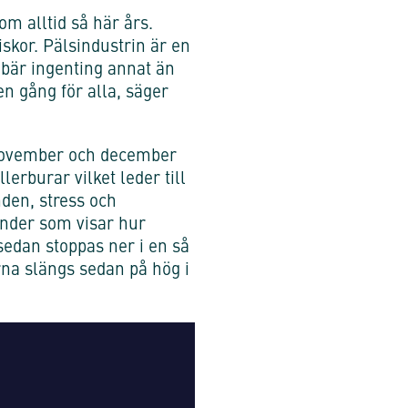
m alltid så här års.
iskor. Pälsindustrin är en
bär ingenting annat än
en gång för alla, säger
 november och december
lerburar vilket leder till
den, stress och
under som visar hur
sedan stoppas ner i en så
arna slängs sedan på hög i