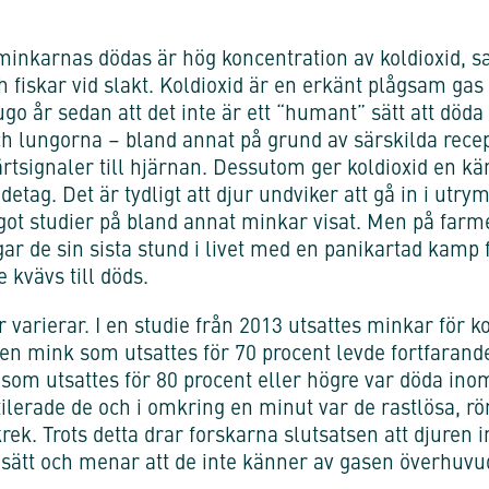
inkarnas dödas är hög koncentration av koldioxid,
h fiskar vid slakt. Koldioxid är en erkänt plågsam gas
ugo år sedan att det inte är ett “humant” sätt att döda
h lungorna – bland annat på grund av särskilda rece
tsignaler till hjärnan. Dessutom ger koldioxid en käns
ndetag. Det är tydligt att djur undviker att gå in i u
got studier på bland annat minkar visat. Men på far
ngar de sin sista stund i livet med en panikartad kamp f
kvävs till döds.
r varierar. I en studie från 2013 utsattes minkar för 
n mink som utsattes för 70 procent levde fortfarande
om utsattes för 80 procent eller högre var döda ino
erade de och i omkring en minut var de rastlösa, rör
ek. Trots detta drar forskarna slutsatsen att djuren 
sätt och menar att de inte känner av gasen överhuvu