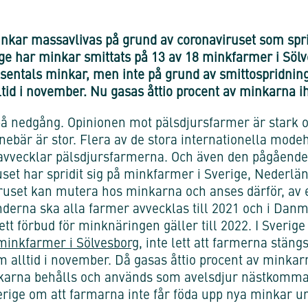
nkar massavlivas på grund av coronaviruset som spri
ge har minkar smittats på 13 av 18 minkfarmer i Söl
entals minkar, men inte på grund av smittospridnin
tid i november. Nu gasas åttio procent av minkarna ihj
 på nedgång. Opinionen mot pälsdjursfarmer är star
nebär är stor. Flera av de stora internationella modeh
d avvecklar pälsdjursfarmerna. Och även den pågående
uset har spridit sig på minkfarmer i Sverige, Nederl
ruset kan mutera hos minkarna och anses därför, av e
nderna ska alla farmer avvecklas till 2021 och i Dan
t förbud för minknäringen gäller till 2022. I Sverige
minkfarmer i Sölvesborg
, inte lett att farmerna stän
 alltid i november. Då gasas åttio procent av minkarna
karna behålls och används som avelsdjur nästkommand
verige om att farmarna inte får föda upp nya minkar u