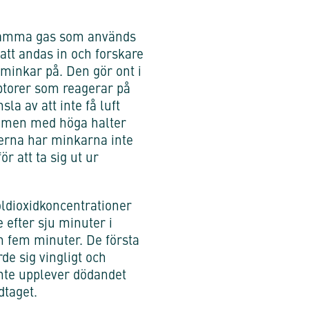
 samma gas som används
 att andas in och forskare
 minkar på. Den gör ont i
ptorer som reagerar på
la av att inte få luft
trymmen med höga halter
merna har minkarna inte
ör att ta sig ut ur
koldioxidkoncentrationer
 efter sju minuter i
m fem minuter. De första
de sig vingligt och
inte upplever dödandet
dtaget.