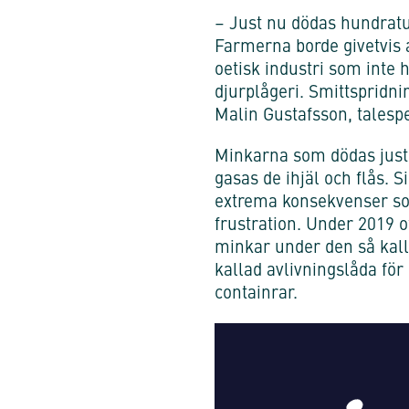
– Just nu dödas hundratu
Farmerna borde givetvis a
oetisk industri som inte
djurplågeri. Smittspridni
Malin Gustafsson, talespe
Minkarna som dödas just
gasas de ihjäl och flås. S
extrema konsekvenser som
frustration. Under 2019 o
minkar under den så kalla
kallad avlivningslåda för 
containrar.