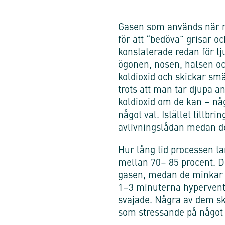
Gasen som används när m
för att “bedöva” grisar oc
konstaterade redan för tj
ögonen, nosen, halsen oc
koldioxid och skickar smär
trots att man tar djupa a
koldioxid om de kan – nå
något val. Istället tillbri
avlivningslådan medan de 
Hur lång tid processen ta
mellan 70– 85 procent. De
gasen, medan de minkar s
1–3 minuterna hyperventil
svajade. Några av dem skr
som stressande på något 