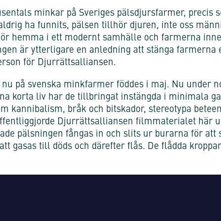
sentals minkar på Sveriges pälsdjursfarmer, precis so
ldrig ha funnits, pälsen tillhör djuren, inte oss männ
 hör hemma i ett modernt samhälle och farmerna inne
ngen är ytterligare en anledning att stänga farmerna 
rson för Djurrättsalliansen.
 nu på svenska minkfarmer föddes i maj. Nu under
ina korta liv har de tillbringat instängda i minimala gal
 kannibalism, bråk och bitskador, stereotypa beteen
ffentliggjorde Djurrättsalliansen filmmaterialet här 
de pälsningen fångas in och slits ur burarna för att 
att gasas till döds och därefter flås. De flådda kropp