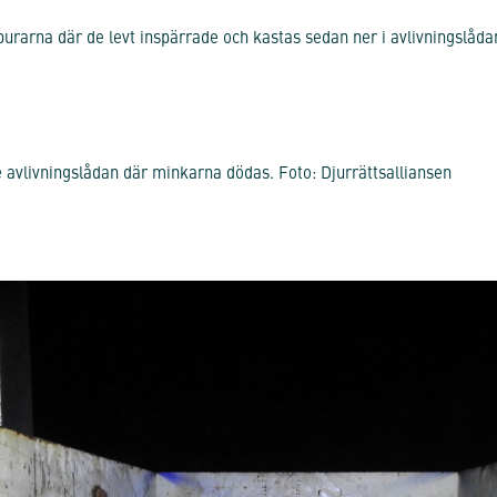
urarna där de levt inspärrade och kastas sedan ner i avlivningslådan
 avlivningslådan där minkarna dödas. Foto: Djurrättsalliansen