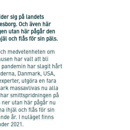
der sig på landets
vesborg. Och även här
gen utan här pågår den
äl och flås för sin päls.
k och medvetenheten om
usen har valt att bli
 pandemin har slagit hårt
änderna, Danmark, USA,
xperter, utgöra en fara
mark massavlivas nu alla
 har smittspridningen på
gs ner utan här pågår nu
 ihjäl och flås för sin
e år. I nuläget finns
nder 2021.