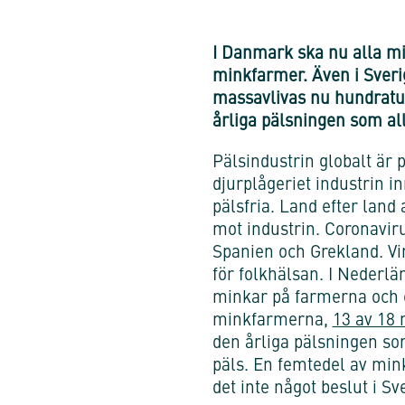
I Danmark ska nu alla mi
minkfarmer. Även i Sveri
massavlivas nu hundratus
årliga pälsningen som all
Pälsindustrin globalt är
djurplågeriet industrin in
pälsfria. Land efter lan
mot industrin. Coronavir
Spanien och Grekland. Vi
för folkhälsan. I Nederlä
minkar på farmerna och et
minkfarmerna,
13 av 18 
den årliga pälsningen som
päls. En femtedel av min
det inte något beslut i S