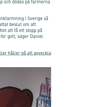
upp och dödas på farmerna
inkfarmning i Sverige så
ttat beslut om att
t att få ett stopp på
för gott, säger Daniel
ler håller på att avveckla