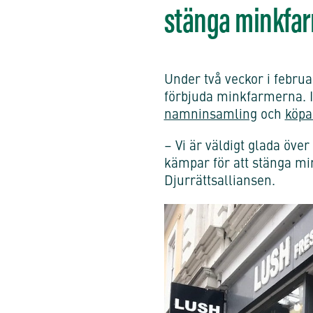
stänga minkfa
Under två veckor i februa
förbjuda minkfarmerna. I 
namninsamling
och
köpa
– Vi är väldigt glada öv
kämpar för att stänga min
Djurrättsalliansen.