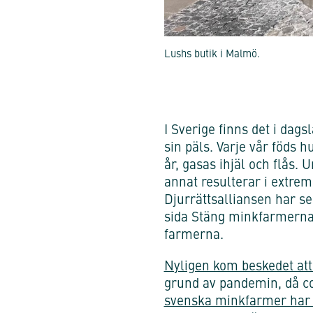
Lushs butik i Malmö.
I Sverige finns det i dag
sin päls. Varje vår föds 
år, gasas ihjäl och flås.
annat resulterar i extre
Djurrättsalliansen har s
sida Stäng minkfarmerna 
farmerna.
Nyligen kom beskedet att
grund av pandemin, då co
svenska minkfarmer har h