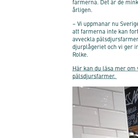
farmerna. Det är de mink
årligen.
– Vi uppmanar nu Sverige
att farmerna inte kan for
avveckla pälsdjursfarmer 
djurplågeriet och vi ger 
Rolke.
Här kan du läsa mer om vi
pälsdjursfarmer.