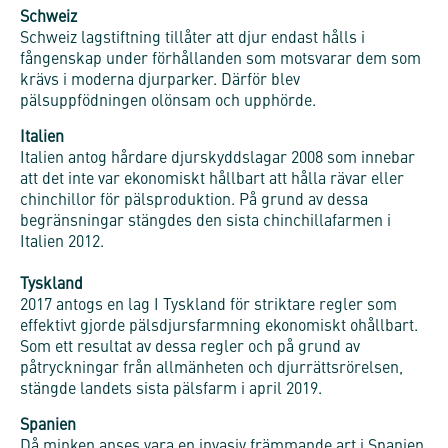
Schweiz
Schweiz lagstiftning tillåter att djur endast hålls i
fångenskap under förhållanden som motsvarar dem som
krävs i moderna djurparker. Därför blev
pälsuppfödningen olönsam och upphörde.
Italien
Italien antog hårdare djurskyddslagar 2008 som innebar
att det inte var ekonomiskt hållbart att hålla rävar eller
chinchillor för pälsproduktion. På grund av dessa
begränsningar stängdes den sista chinchillafarmen i
Italien 2012.
Tyskland
2017 antogs en lag I Tyskland för striktare regler som
effektivt gjorde pälsdjursfarmning ekonomiskt ohållbart.
Som ett resultat av dessa regler och på grund av
påtryckningar från allmänheten och djurrättsrörelsen,
stängde landets sista pälsfarm i april 2019.
Spanien
Då minken anses vara en invasiv främmande art i Spanien