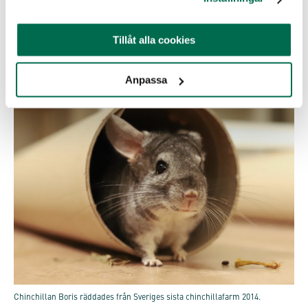
dödas av orsaker och under villkor som är oacceptabla
eller outhärdliga”. Lagen var dock inte applicerbar på
Tillåt alla cookies
pälsdjursfarmning förrän senare modifikationer gjordes.
År 2011, meddelade landet att endast chinchillor och
angorakaniner får födas upp för sin päls.
Anpassa
Chinchillan Boris räddades från Sveriges sista chinchillafarm 2014.