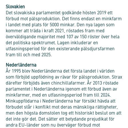
Slovakien
Det slovakiska parlamentet godkände hösten 2019 ett
förbud mot pälsproduktion. Det finns endast en minkfarm
i landet med plats för 5000 minkar. Den nya lagen som
kommer att träda i kraft 2021, röstades fram med
överväldigande majoritet med 107 av 150 röster över hela
det politiska spektrumet. Lagen inkluderar en
utfasningsperiod för den existerande pälsdjursfarmen
fram till och med 2025.
Nederländerna
År 1995 blev Nederländerna det första landet i världen
som förbjöd uppfödning av rävar för pälsproduktion. Strax
därefter förbjöds även chinchillafarmer. År 2013 röstade
parlamentet i Nederländerna igenom ett förbud även av
minkfarmer, med en utfasningsperiod fram till 2024.
Minkuppfödarna i Nederländerna har försökt hävda att
förbudet står i konflikt mot deras mänskliga rättigheter,
men den högsta domstolen tog ett historiskt beslut om att
det inte gör det. Det sätter ett betydande prejudikat för
andra EU-länder som nu överväger förbud mot