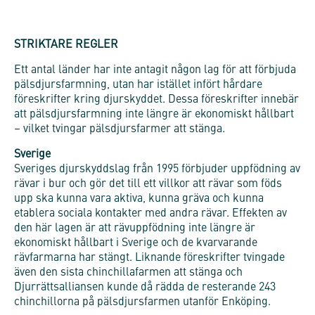
STRIKTARE REGLER
Ett antal länder har inte antagit någon lag för att förbjuda
pälsdjursfarmning, utan har istället infört hårdare
föreskrifter kring djurskyddet. Dessa föreskrifter innebär
att pälsdjursfarmning inte längre är ekonomiskt hållbart
– vilket tvingar pälsdjursfarmer att stänga.
Sverige
Sveriges djurskyddslag från 1995 förbjuder uppfödning av
rävar i bur och gör det till ett villkor att rävar som föds
upp ska kunna vara aktiva, kunna gräva och kunna
etablera sociala kontakter med andra rävar. Effekten av
den här lagen är att rävuppfödning inte längre är
ekonomiskt hållbart i Sverige och de kvarvarande
rävfarmarna har stängt. Liknande föreskrifter tvingade
även den sista chinchillafarmen att stänga och
Djurrättsalliansen kunde då rädda de resterande 243
chinchillorna på pälsdjursfarmen utanför Enköping.