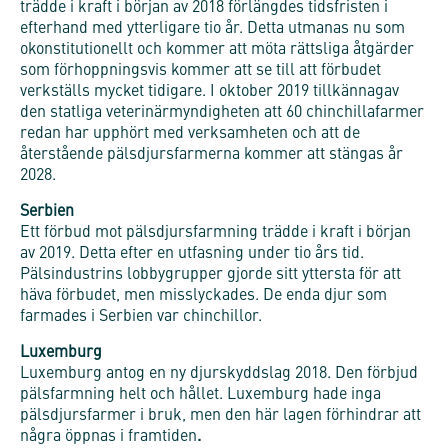
trädde i kraft i början av 2018 förlängdes tidsfristen i
efterhand med ytterligare tio år. Detta utmanas nu som
okonstitutionellt och kommer att möta rättsliga åtgärder
som förhoppningsvis kommer att se till att förbudet
verkställs mycket tidigare. I oktober 2019 tillkännagav
den statliga veterinärmyndigheten att 60 chinchillafarmer
redan har upphört med verksamheten och att de
återstående pälsdjursfarmerna kommer att stängas år
2028.
Serbien
Ett förbud mot pälsdjursfarmning trädde i kraft i början
av 2019. Detta efter en utfasning under tio års tid.
Pälsindustrins lobbygrupper gjorde sitt yttersta för att
häva förbudet, men misslyckades. De enda djur som
farmades i Serbien var chinchillor.
Luxemburg
Luxemburg antog en ny djurskyddslag 2018. Den förbjud
pälsfarmning helt och hållet. Luxemburg hade inga
pälsdjursfarmer i bruk, men den här lagen förhindrar att
några öppnas i framtiden
.