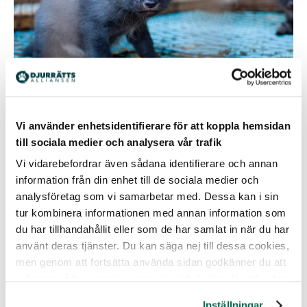
Rävunge på norsk pälsdjursfarm.
Vi använder enhetsidentifierare för att koppla hemsidan
till sociala medier och analysera vår trafik
Vi vidarebefordrar även sådana identifierare och annan
DELVIS FÖRBUD
information från din enhet till de sociala medier och
Danmark
analysföretag som vi samarbetar med. Dessa kan i sin
År 2009 antog landet ett förbud mot rävuppfödning, med
tur kombinera informationen med annan information som
en utfasningsperiod som varade fram till 2017 för en
du har tillhandahållit eller som de har samlat in när du har
majoritet av gårdarna och en längre period fram till 2023
använt deras tjänster. Du kan säga nej till dessa cookies,
för gårdar där huvudinkomsten kommer från uppfödning
men genom att fortsätta använda sidan godkänner du att
av rävar.
vi lagrar sådana cookies som är nödvändiga för att sidan
Ungern
ska fungera.
Inställningar
1998 antog Ungern en lag som säger att “djur inte ska