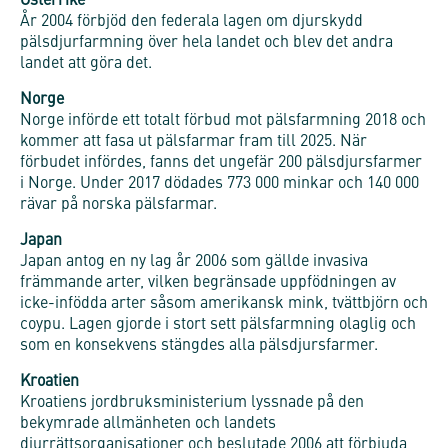
Österrike
År 2004 förbjöd den federala lagen om djurskydd
pälsdjurfarmning över hela landet och blev det andra
landet att göra det.
Norge
Norge införde ett totalt förbud mot pälsfarmning 2018 och
kommer att fasa ut pälsfarmar fram till 2025. När
förbudet infördes, fanns det ungefär 200 pälsdjursfarmer
i Norge. Under 2017 dödades 773 000 minkar och 140 000
rävar på norska pälsfarmar.
Japan
Japan antog en ny lag år 2006 som gällde invasiva
främmande arter, vilken begränsade uppfödningen av
icke-infödda arter såsom amerikansk mink, tvättbjörn och
coypu. Lagen gjorde i stort sett pälsfarmning olaglig och
som en konsekvens stängdes alla pälsdjursfarmer.
Kroatien
Kroatiens jordbruksministerium lyssnade på den
bekymrade allmänheten och landets
djurrättsorganisationer och beslutade 2006 att förbjuda