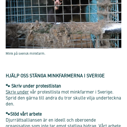
Mink på svensk minkfarm.
HJÄLP OSS STÄNGA MINKFARMERNA I SVERIGE
🐾
Skriv under protestlistan
Skriv under
vår protestlista mot minkfarmer i Sverige.
Sprid den gärna till andra du tror skulle vilja underteckna
den.
🐾
Stöd vårt arbete
Djurrättsalliansen är en ideell och oberoende
organisation som inte tar emot statliga bidrag. Vårt arbete