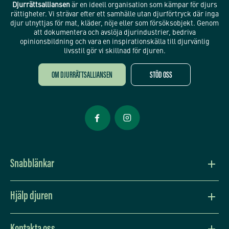
Djurrättsalliansen
är en ideell organisation som kämpar för djurs
rättigheter. Vi strävar efter ett samhälle utan djurförtryck där inga
djur utnyttjas för mat, kläder, nöje eller som försöksobjekt. Genom
att dokumentera och avslöja djurindustrier, bedriva
opinionsbildning och vara en inspirationskälla till djurvänlig
livsstil gör vi skillnad för djuren.
OM DJURRÄTTSALLIANSEN
STÖD OSS
Öppnas i nytt fönster
Öppnas i nytt fönster
Snabblänkar
Vision och värdegrund
Hjälp djuren
Press
Lev djurvänligt
Kontakta oss