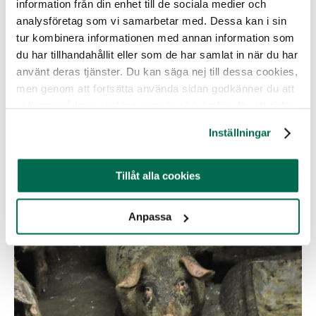
information från din enhet till de sociala medier och
Se vår dokumentation från hundratals svenska
analysföretag som vi samarbetar med. Dessa kan i sin
grisfabriker på sidan
Ett liv som gris
. På
Djurfabriken
tur kombinera informationen med annan information som
kan du se Djurrättsalliansens material från svenska
du har tillhandahållit eller som de har samlat in när du har
djurfabriker och slakterier. Ett flertal gånger har vi
dokumenterat flera svenska minkfarmer och de filmerna
använt deras tjänster. Du kan säga nej till dessa cookies,
och bilderna kan du se på sidan
Sveket mot minkarna.
men genom att fortsätta använda sidan godkänner du att
vi lagrar sådana cookies som är nödvändiga för att sidan
Här under kan du se Djurrättsalliansens dokumentation
ska fungera.
från Swedish Meats dåvarande ordförande.
Inställningar
Tillåt alla cookies
Anpassa