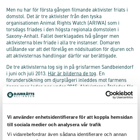
Men nu har för första gången filmande aktivister friats i
domstol. Det är tre aktivister från den tyska
organisationen Animal Rights Watch (ARIWA) som i
torsdags friades i den högsta regionala domstolen i
Saxony-Anhalt. Fallet överklagades två gånger men
aktivisterna blev friade i alla tre instanser. Domaren
utlåtande var att det förelåg en nödsituation för djuren och
att aktivisternas handlingar därför var berättigade.
De tre aktivisterna tog sig in på grisfarmen Sandbeiendorf
i juni och juli 2013.
Här är bilderna de tog
. En
förundersökning om djurplågeri inleddes mot farmens
ägare men lades ner under 2015. Aktivisterna åtalades för
olaga intrång men hänvisade till nödvärn, vilket de alltså
fick gehör för hos alla tre domstolarna.
Djurrättsalliansen har under flera år dokumenterat
Vi använder enhetsidentifierare för att koppla hemsidan
svenska djurindustrier, djurfabriker och slakterier. Vi
till sociala medier och analysera vår trafik
anser att det är nödvändigt och viktigt att allmänheten
med egna ögon får se hur djuren inom djurindustrierna
Vi vidarebefordrar även sådana identifierare och annan
lever och dör för att bli olika produkter åt oss människor.