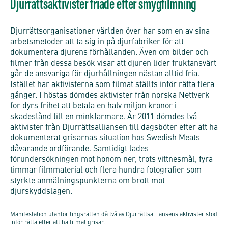
Djurrättsaktivister friade efter smygfilmning
Djurrättsorganisationer världen över har som en av sina
arbetsmetoder att ta sig in på djurfabriker för att
dokumentera djurens förhållanden. Även om bilder och
filmer från dessa besök visar att djuren lider fruktansvärt
går de ansvariga för djurhållningen nästan alltid fria.
Istället har aktivisterna som filmat ställts inför rätta flera
gånger. I höstas dömdes aktivister från norska Nettverk
for dyrs frihet att betala
en halv miljon kronor i
skadestånd
till en minkfarmare. År 2011 dömdes två
aktivister från Djurrättsalliansen till dagsböter efter att ha
dokumenterat grisarnas situation hos
Swedish Meats
dåvarande ordförande
. Samtidigt lades
förundersökningen mot honom ner, trots vittnesmål, fyra
timmar filmmaterial och flera hundra fotografier som
styrkte anmälningspunkterna om brott mot
djurskyddslagen.
Manifestation utanför tingsrätten då två av Djurrättsalliansens aktivister stod
inför rätta efter att ha filmat grisar.