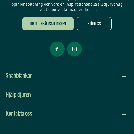
opinionsbildning och vara en inspirationskälla till djurvänlig
livsstil gör vi skillnad för djuren.
OM DJURRÄTTSALLIANSEN
STÖD OSS
Öppnas i nytt fönster
Öppnas i nytt fönster
Snabblänkar
Vision och värdegrund
Hjälp djuren
Press
Lev djurvänligt
Kontakta oss
Djurens situation
Bli månadsgivare
Adress: