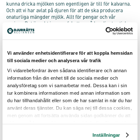
kunna dricka mjölken som egentligen är till för kalvarna.
Och att vi har avlat på djuren för att de ska producera
onaturliga mängder mjölk. Allt för pengar och vår
egoism. Det är rakt igenom fel att en sådan djupt oetisk
djursyn är norm och legaliserad i Sverige idag. Men det är
det vi kämpar för att ändra på. Människor behöver inte
dricka en annan arts mjölk för att leva, så varför göra det
när det dessutom innebär lidande och död, säger Malin
Vi använder enhetsidentifierare för att koppla hemsidan
Gustafsson, talesperson för Djurrättsalliansen.
till sociala medier och analysera vår trafik
Vi vidarebefordrar även sådana identifierare och annan
information från din enhet till de sociala medier och
analysföretag som vi samarbetar med. Dessa kan i sin
tur kombinera informationen med annan information som
du har tillhandahållit eller som de har samlat in när du har
använt deras tjänster. Du kan säga nej till dessa cookies,
men genom att fortsätta använda sidan godkänner du att
vi lagrar sådana cookies som är nödvändiga för att sidan
ska fungera.
Inställningar