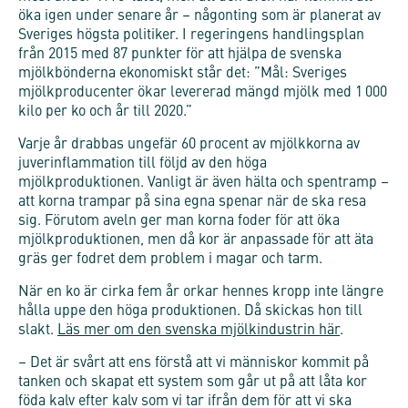
öka igen under senare år – någonting som är planerat av
Sveriges högsta politiker. I regeringens handlingsplan
från 2015 med 87 punkter för att hjälpa de svenska
mjölkbönderna ekonomiskt står det: ”Mål: Sveriges
mjölkproducenter ökar levererad mängd mjölk med 1 000
kilo per ko och år till 2020.”
Varje år drabbas ungefär 60 procent av mjölkkorna av
juverinflammation till följd av den höga
mjölkproduktionen. Vanligt är även hälta och spentramp –
att korna trampar på sina egna spenar när de ska resa
sig. Förutom aveln ger man korna foder för att öka
mjölkproduktionen, men då kor är anpassade för att äta
gräs ger fodret dem problem i magar och tarm.
När en ko är cirka fem år orkar hennes kropp inte längre
hålla uppe den höga produktionen. Då skickas hon till
slakt.
Läs mer om den svenska mjölkindustrin här
.
– Det är svårt att ens förstå att vi människor kommit på
tanken och skapat ett system som går ut på att låta kor
föda kalv efter kalv som vi tar ifrån dem för att vi ska