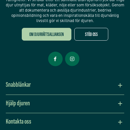
rättigheter. Vi strävar efter ett samhälle utan djurförtryck där inga
djur utnyttjas för mat, kläder, nöje eller som försöksobjekt. Genom
att dokumentera och avslöja djurindustrier, bedriva
opinionsbildning och vara en inspirationskälla till djurvänlig
livsstil gör vi skillnad för djuren.
OM DJURRÄTTSALLIANSEN
STÖD OSS
Öppnas i nytt fönster
Öppnas i nytt fönster
Snabblänkar
Vision och värdegrund
Hjälp djuren
Press
Lev djurvänligt
Kontakta oss