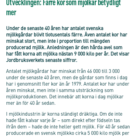
Utvecklingen: Färre kor som mjölkar betydligt
mer
Under de senaste 40 åren har antalet svenska
mjölkgårdar blivit tiotusentals färre. Även antalet kor har
minskat stort, men inte i proportion till mängden
producerad mjölk. Anledningen är den hårda avel som
har fått korna att mjölka nästan 9 000 kilo per år. Det visar
Jordbruksverkets senaste siffror.
Antalet mjölkgårdar har minskat från 46 000 till 3 000
under de senaste 40 åren, men de gårdar som finns i dag
har i genomsnitt fler kor än år 1979. Antalet kor har under
åren minskat, men inte i samma utsträckning som
mjölkproduktionen. Det innebär att korna i dag mjölkar
mer än för 40 år sedan.
I mjölkindustrin är korna ständigt dräktiga. Om de inte
hade fått kalvar varje år – som direkt efter födseln tas
ifrån dem – hade de inte heller gett mjölk. För 40 år sedan
producerade en svensk mjölkko cirka 5 000 kilo mjölk per