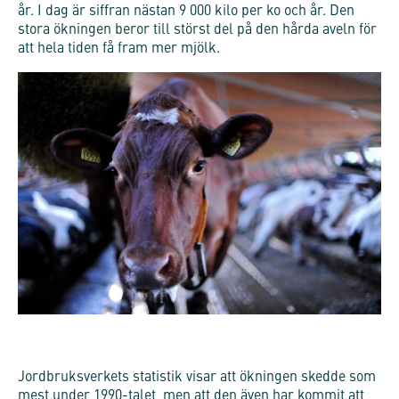
år. I dag är siffran nästan 9 000 kilo per ko och år. Den
stora ökningen beror till störst del på den hårda aveln för
att hela tiden få fram mer mjölk.
Jordbruksverkets statistik visar att ökningen skedde som
mest under 1990-talet, men att den även har kommit att