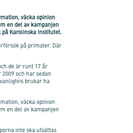
rmation, väcka opinion
Som en del av kampanjen
 på Karolinska institutet.
urförsök på primater. Där
ch de är runt 17 år
år 2009 och har sedan
 vanligtvis brukar ha
rmation, väcka opinion
Som en del av kampanjen
porna inte ska utsättas