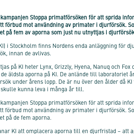
r kampanjen Stoppa primatförsöken för att sprida info
ett förbud mot användning av primater i djurförsök. 
et på fem av aporna som just nu utnyttjas i djurförsök
(KI) i Stockholm finns Nordens enda anläggning för dj
sök, innan de avlivas.
jas på KI heter Lynx, Grizzly, Hyena, Nanuq och Fox o
l de äldsta aporna på KI. De anlände till laboratoriet 
försök under årens lopp. De är nu över den ålder då KI
 skulle kunna leva i många år till.
r kampanjen Stoppa primatförsöken för att sprida info
ett förbud mot användning av primater i djurförsök. 
vet på de fem aporna.
ar KI att omplacera aporna till en djurfristad – att a