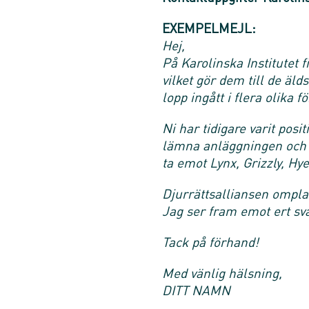
EXEMPELMEJL:
Hej,
På Karolinska Institutet 
vilket gör dem till de äld
lopp ingått i flera olika f
Ni har tidigare varit pos
lämna anläggningen och k
ta emot Lynx, Grizzly, Hy
Djurrättsalliansen omplac
Jag ser fram emot ert sva
Tack på förhand!
Med vänlig hälsning,
DITT NAMN