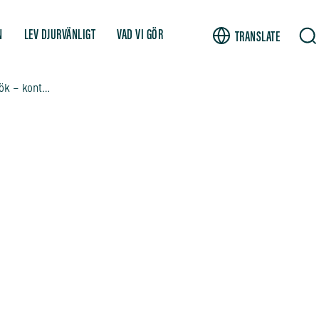
N
LEV DJURVÄNLIGT
VAD VI GÖR
TRANSLATE
Hjälp oss rädda apor från djurförsök – kontakta KI