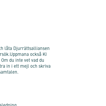
ch låta Djurrättsalliansen
urförsök.Uppmana också KI
. Om du inte vet vad du
a in i ett mejl och skriva
nsamtalen.
tsledning