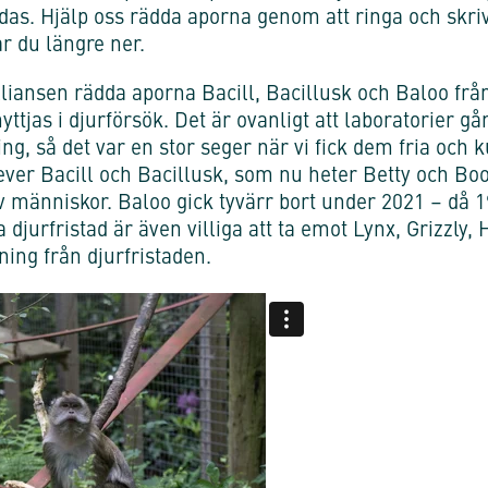
ödas. Hjälp oss rädda aporna genom att ringa och skriv
ar du längre ner.
liansen rädda aporna Bacill, Bacillusk och Baloo från K
yttjas i djurförsök. Det är ovanligt att laboratorier 
g, så det var en stor seger när vi fick dem fria och ku
ever Bacill och Bacillusk, som nu heter Betty och Bo
av människor. Baloo gick tyvärr bort under 2021 – då
 djurfristad är även villiga att ta emot Lynx, Grizzly
ing från djurfristaden.