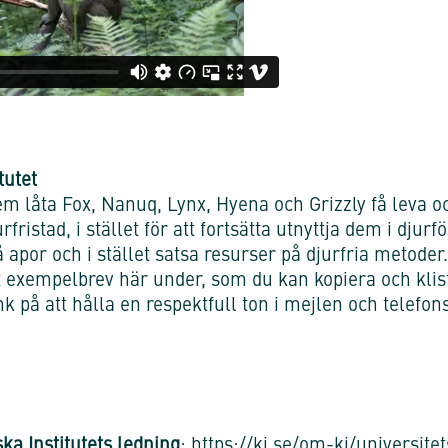
tutet
em låta Fox, Nanuq, Lynx, Hyena och Grizzly få leva o
fristad, i stället för att fortsätta utnyttja dem i dj
å apor och i stället satsa resurser på djurfria metoder
tt exempelbrev här under, som du kan kopiera och klistr
 på att hålla en respektfull ton i mejlen och telefo
ka Institutets ledning
:
https://ki.se/om-ki/universite