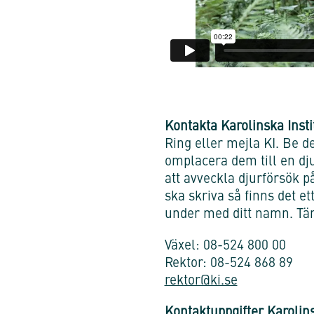
Kontakta Karolinska Insti
Ring eller mejla KI. Be d
omplacera dem till en djur
att avveckla djurförsök p
ska skriva så finns det e
under med ditt namn. Tänk
Växel: 08-524 800 00
Rektor: 08-524 868 89
rektor@ki.se
Kontaktuppgifter Karolins