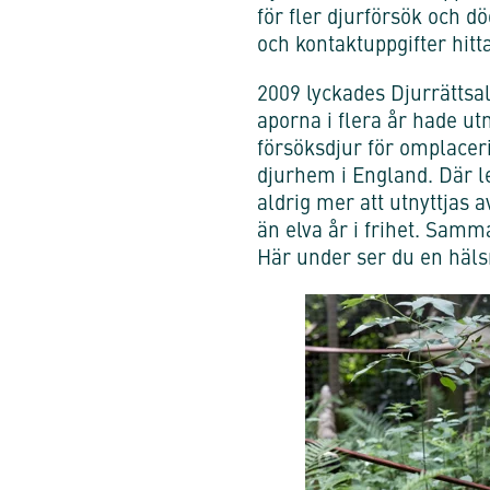
för fler djurförsök och d
och kontaktuppgifter hitt
2009 lyckades Djurrättsal
aporna i flera år hade utn
försöksdjur för omplacerin
djurhem i England. Där l
aldrig mer att utnyttjas 
än elva år i frihet. Samma
Här under ser du en hälsn