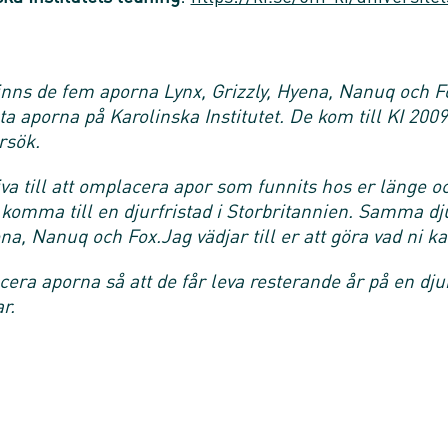
finns de fem aporna Lynx, Grizzly, Hyena, Nanuq och F
sta aporna på Karolinska Institutet. De kom till KI 20
örsök.
itiva till att omplacera apor som funnits hos er länge 
omma till en djurfristad i Storbritannien. Samma dju
ena, Nanuq och Fox.
Jag vädjar till er att göra vad ni ka
era aporna så att de får leva resterande år på en djur
r.