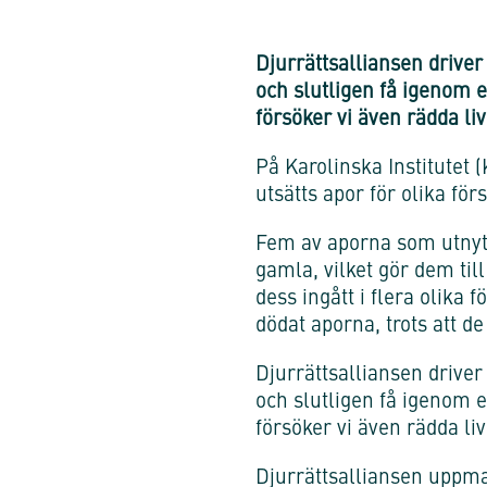
Djurrättsalliansen drive
och slutligen få igenom 
försöker vi även rädda liv
På Karolinska Institutet 
utsätts apor för olika för
Fem av aporna som utnytt
gamla, vilket gör dem til
dess ingått i flera olika 
dödat aporna, trots att de
Djurrättsalliansen drive
och slutligen få igenom 
försöker vi även rädda li
Djurrättsalliansen uppman