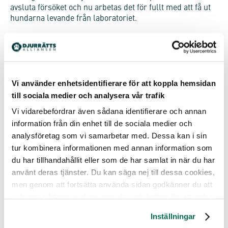
avsluta försöket och nu arbetas det för fullt med att få ut
hundarna levande från laboratoriet.
Här under kan du se en video med bland annat hunden
Harvey, den enda hund i försöket som fått ett namn. Han
var bara 5 månader när han och 22 andra hundar kom till
laboratoriet.
Vi använder enhetsidentifierare för att koppla hemsidan
till sociala medier och analysera vår trafik
Vi vidarebefordrar även sådana identifierare och annan
information från din enhet till de sociala medier och
analysföretag som vi samarbetar med. Dessa kan i sin
tur kombinera informationen med annan information som
du har tillhandahållit eller som de har samlat in när du har
använt deras tjänster. Du kan säga nej till dessa cookies,
men genom att fortsätta använda sidan godkänner du att
vi lagrar sådana cookies som är nödvändiga för att sidan
ska fungera.
Inställningar