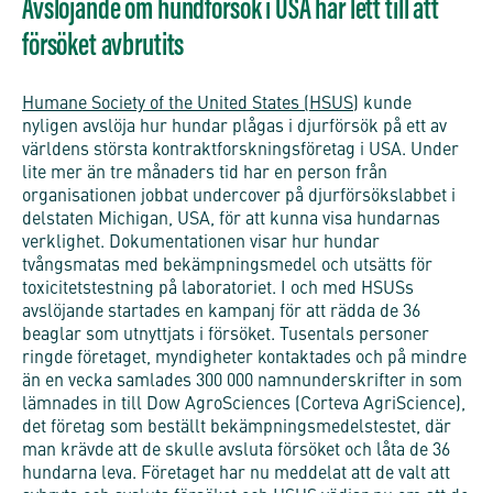
Avslöjande om hundförsök i USA har lett till att
försöket avbrutits
Humane Society of the United States (HSUS
) kunde
nyligen avslöja hur hundar plågas i djurförsök på ett av
världens största kontraktforskningsföretag i USA. Under
lite mer än tre månaders tid har en person från
organisationen jobbat undercover på djurförsökslabbet i
delstaten Michigan, USA, för att kunna visa hundarnas
verklighet. Dokumentationen visar hur hundar
tvångsmatas med bekämpningsmedel och utsätts för
toxicitetstestning på laboratoriet. I och med HSUSs
avslöjande startades en kampanj för att rädda de 36
beaglar som utnyttjats i försöket. Tusentals personer
ringde företaget, myndigheter kontaktades och på mindre
än en vecka samlades 300 000 namnunderskrifter in som
lämnades in till Dow AgroSciences (Corteva AgriScience),
det företag som beställt bekämpningsmedelstestet, där
man krävde att de skulle avsluta försöket och låta de 36
hundarna leva. Företaget har nu meddelat att de valt att