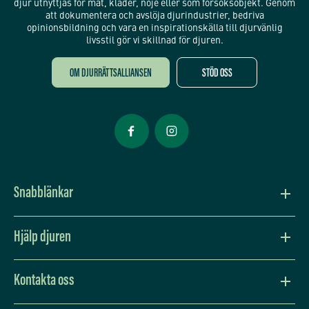
djur utnyttjas för mat, kläder, nöje eller som försöksobjekt. Genom
att dokumentera och avslöja djurindustrier, bedriva
opinionsbildning och vara en inspirationskälla till djurvänlig
livsstil gör vi skillnad för djuren.
OM DJURRÄTTSALLIANSEN
STÖD OSS
Öppnas i nytt fönster
Öppnas i nytt fönster
Snabblänkar
Vision och värdegrund
Hjälp djuren
Press
Lev djurvänligt
Kontakta oss
Djurens situation