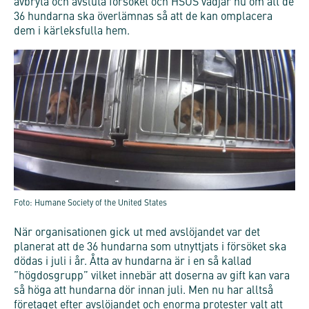
avbryta och avsluta försöket och HSUS vädjar nu om att de
36 hundarna ska överlämnas så att de kan omplacera
dem i kärleksfulla hem.
Foto: Humane Society of the United States
När organisationen gick ut med avslöjandet var det
planerat att de 36 hundarna som utnyttjats i försöket ska
dödas i juli i år.
Åtta av hundarna är
i
en så kallad
”högdosgrupp” vilket innebär att doserna av gift kan vara
så höga att hundarna dör innan juli. Men nu har alltså
företaget efter avslöjandet och enorma protester valt att