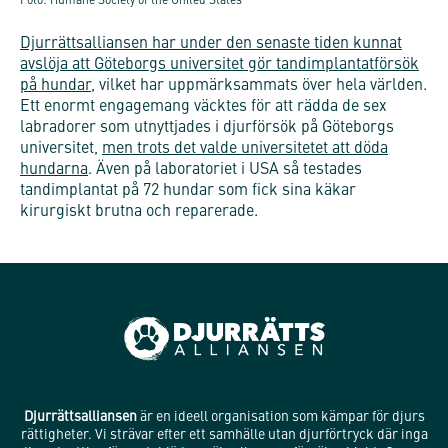
Foto: Humane Society of the United States
Djurrättsalliansen har under den senaste tiden kunnat
avslöja att Göteborgs universitet gör tandimplantatförsök
på hundar
, vilket har uppmärksammats över hela världen.
Ett enormt engagemang väcktes för att rädda de sex
labradorer som utnyttjades i djurförsök på Göteborgs
universitet,
men trots det valde universitetet att döda
hundarna
. Även på laboratoriet i USA så testades
tandimplantat på 72 hundar som fick sina käkar
kirurgiskt brutna och reparerade.
Djurrättsalliansen
är en ideell organisation som kämpar för djurs
rättigheter. Vi strävar efter ett samhälle utan djurförtryck där inga