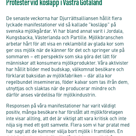
Protester vid kosläpp i Västra Götaland
De senaste veckorna har Djurrättsalliansen hållit flera
lyckade manifestationer vid så kallade ”kosläpp” på
svenska mjölkgårdar. Vi har bland annat varit i Jordala,
Kungsbacka, Västerlanda och Partille. Mjölkbranschen
arbetar hårt för att visa en reklambild av glada kor som
ger oss mjölk när de känner för det och springer ute på
sommaren – ett perspektiv som ska göra det lätt för
människor att konsumera mjölkprodukter. Våra aktivister
har hållit bilder med budskap, välkomnat besökare och
förklarat baksidan av mjölkfabriken – där alla kor
regelbundet insemineras, föder kalvar som tas ifrån dem,
utnyttjas och slaktas när de producerar mindre och
därför anses värdelösa för mjölkindustrin.
Responsen på våra manifestationer har varit väldigt
positiv, många besökare har förstått att mjölkföretagen
inte visar allting, att det är viktigt att vara kritisk och inte
nöja sig med ett gott samvete. Flera som vi har pratat med
har sagt att de kommer välja bort mjölk i framtiden. En