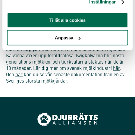
handen och mjölk i den andra, utan att koppla alls, säger
Inställningar
Emelie, också en av Djurrättsalliansens aktivister.
Många känner inte till att kor bara producerar mjölk om
Tillåt alla cookies
de fått en kalv. Kor är däggdjur som vi, och deras mjölk är
mat till en nyfödd unge. Inom mjölkindustrin insemineras
korna varje år för att föda en kalv, detta för att hålla
Anpassa
mjölkproduktionen hög. Den nyfödda kalven tas från kon
bara en dag gammal för att vi människor ska ta mjölken.
Kalvarna växer upp föräldralösa. Kvigkalvarna blir nästa
generations mjölkkor och tjurkvalarna slaktas när de är
18 månader. Lär dig mer om svensk mjölkindustri
här
.
Och
här
kan du se vår senaste dokumentation från en av
Sveriges största mjölkgårdar.