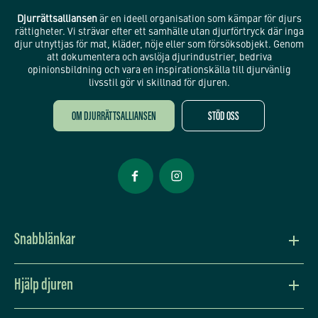
Djurrättsalliansen
är en ideell organisation som kämpar för djurs
rättigheter. Vi strävar efter ett samhälle utan djurförtryck där inga
djur utnyttjas för mat, kläder, nöje eller som försöksobjekt. Genom
att dokumentera och avslöja djurindustrier, bedriva
opinionsbildning och vara en inspirationskälla till djurvänlig
livsstil gör vi skillnad för djuren.
OM DJURRÄTTSALLIANSEN
STÖD OSS
Öppnas i nytt fönster
Öppnas i nytt fönster
Snabblänkar
Vision och värdegrund
Hjälp djuren