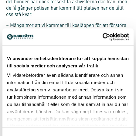
del bönder har dock försökt få aktivisterna därifrån, men
de få gånger polisen har kommit till platsen har de låtit
oss stå kvar.
– Många tror att vi kommer till kosläppen för att förstöra
genom att visa blodiga bilder för barnen och skrika på
besökarna som är där. Det gör mig lite ledsen eftersom
alla våra markeringar är fredliga och lugna, säger Elise,
en av aktivisterna som varit på plats på flera kosläpp de
senaste veckorna.
Vi använder enhetsidentifierare för att koppla hemsidan
till sociala medier och analysera vår trafik
Vid några av kosläppen har det varit flera tusen besökare.
Vi vidarebefordrar även sådana identifierare och annan
Arla, och andra mejeriföretag, har bjudit på komjölk och
musik har spelats högt ur högtalare på gårdarna. På flera
information från din enhet till de sociala medier och
av ställena har även kalvarna, som nyligen separerats
analysföretag som vi samarbetar med. Dessa kan i sin
från sina mammor, stått instängda i små inhägnader för
tur kombinera informationen med annan information som
att besökarna ska få titta.
du har tillhandahållit eller som de har samlat in när du har
använt deras tjänster. Du kan säga nej till dessa cookies,
– Det kändes helt absurt att på flera kosläpp se några
veckor gamla kalvar ensamma i små burar, separerade
men genom att fortsätta använda sidan godkänner du att
från sina mammor. Samtidigt stod mänskliga mammor
vi lagrar sådana cookies som är nödvändiga för att sidan
utanför och tittade på dem, med sitt barns hand i ena
ska fungera.