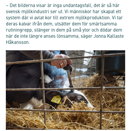
– Det bilderna visar är inga undantagsfall, det är så här
svensk mjölkindustri ser ut. Vi människor har skapat ett
system där vi avlat kor till extrem mjölkproduktion. Vi tar
deras kalvar ifrån dem, utsätter dem för smärtsamma
rutiningrepp, stänger in dem på små ytor och dödar dem
när de inte längre anses lönsamma, säger Jonna Kallaste
Håkansson.