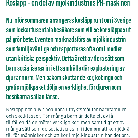
Kosläpp – en del av mjölkindustrins PR-maskineri
Nu inför sommaren arrangeras kosläpp runt om i Sverige
som lockar tusentals besökare som vill se kor släppas ut
på grönbete. Eventen marknadsförs av mjölkindustrin
som familjevänliga och rapporteras ofta om i medier
utan kritiska perspektiv. Detta är ett av flera sätt som
barn socialiseras in i ett samhälle där exploatering av
djur är norm. Men bakom skuttande kor, kobingo och
gratis mjölkpaket döljs en verklighet för djuren som
besökarna sällan får se.
Kosläpp har blivit populära utflyktsmål för barnfamiljer
och skolklasser. För många barn är detta ett av få
tillfällen då de möter verkliga kor, men samtidigt ett av
många sätt som de socialiseras in i idén om att komjölk är
till för människor och att kor i mjölkindustrin har det bra.