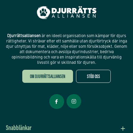
Djurrättsalliansen
är en ideell organisation som kämpar för djurs
rättigheter. Vi strävar efter ett samhälle utan djurförtryck där inga
djur utnyttjas för mat, kläder, nöje eller som försöksobjekt. Genom
att dokumentera och avslöja djurindustrier, bedriva
opinionsbildning och vara en inspirationskälla till djurvänlig
livsstil gör vi skillnad för djuren.
OM DJURRÄTTSALLIANSEN
STÖD OSS
Öppnas i nytt fönster
Öppnas i nytt fönster
Snabblänkar