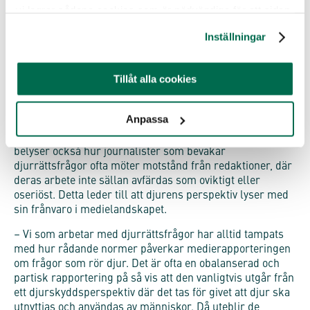
vi lagrar sådana cookies som är nödvändiga för att sidan
uteblir.
ska fungera.
I en nypublicerad vetenskaplig artikel (6), som bygger på
Inställningar
djupintervjuer med spanska journalister engagerade i
djurrättslig medierapportering, synliggör María Ruiz
Tillåt alla cookies
Carreras, doktor i kommunikation, hur journalistiska
konventioner, strukturella begränsningar och ideologisk
partiskhet skapar mediaframställningar av andra djur
Anpassa
som just spektakel eller passiva varor. Samtidigt förbises
deras agens, rättigheter och individualitet. Artikeln
belyser också hur journalister som bevakar
djurrättsfrågor ofta möter motstånd från redaktioner, där
deras arbete inte sällan avfärdas som oviktigt eller
oseriöst. Detta leder till att djurens perspektiv lyser med
sin frånvaro i medielandskapet.
– Vi som arbetar med djurrättsfrågor har alltid tampats
med hur rådande normer påverkar medierapporteringen
om frågor som rör djur. Det är ofta en obalanserad och
partisk rapportering på så vis att den vanligtvis utgår från
ett djurskyddsperspektiv där det tas för givet att djur ska
utnyttjas och användas av människor. Då uteblir de