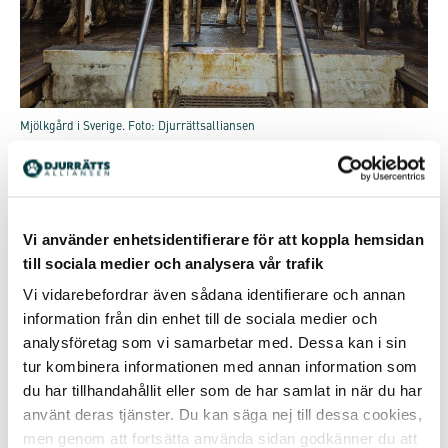
Mjölkgård i Sverige. Foto: Djurrättsalliansen
Mediernas rapportering är vinklad och saknar kritiska
perspektiv
I samband med kosläppen förmedlas nästan uteslutande
positiva eller skämtsamma nyheter i olika mediekanaler
Vi använder enhetsidentifierare för att koppla hemsidan
och en kritisk granskning av eventen, såväl som
till sociala medier och analysera vår trafik
mjölkindustrin i sin helhet, uteblir ofta. I ett videoklipp
Vi vidarebefordrar även sådana identifierare och annan
från SVT Nyheter Jämtland spelas exempelvis låten “Who
let the dogs out?” av Baha Men i början och slutet av
information från din enhet till de sociala medier och
klippet där kor ses springa ut inför publik. Några barn
analysföretag som vi samarbetar med. Dessa kan i sin
berättar i inslaget att det luktar bajs samtidigt som
tur kombinera informationen med annan information som
fotografen filmar hur en av korna bajsar. I ett annat klipp
du har tillhandahållit eller som de har samlat in när du har
från SVT Nyheter Västernorrland filmas en person i
använt deras tjänster. Du kan säga nej till dessa cookies,
uppblåsbar ko-dräkt som snurrar runt och säger “mu.”
men genom att fortsätta använda sidan godkänner du att
Korna görs till ett spektakel medan deras perspektiv