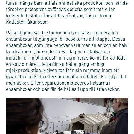
luras många barn att äta animaliska produkter och när de
försöker protestera avfärdas det ofta som trots eller
kräsenhet istället för att tas på allvar, säger Jonna
Kallaste Håkansson.
På kosläppet var tre lamm och fyra kalvar placerade i
ensamboxar tillgängliga för besökarna att klappa. Dessa
ensamboxar, som inte behöver vara mer än en och en halv
kvadratmeter, är en del av vardagen för kalvarna i
industrin. I mjölkindustrin insemineras korna för att föda
en kalv om året, detta för att hålla igång en hög
mjölkproduktion. Kalven tas från sin mamma inom ett
dygn efter födseln eftersom mjölken istället ska säljas till
människor. Efter separationen placeras kalvarna i
ensamboxar och där får de hållas i upp till åtta veckor.