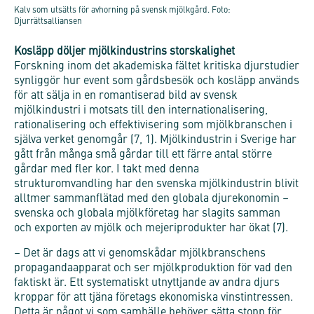
Kalv som utsätts för avhorning på svensk mjölkgård. Foto:
Djurrättsalliansen
Kosläpp döljer mjölkindustrins storskalighet
Forskning inom det akademiska fältet kritiska djurstudier
synliggör hur event som gårdsbesök och kosläpp används
för att sälja in en romantiserad bild av svensk
mjölkindustri i motsats till den internationalisering,
rationalisering och effektivisering som mjölkbranschen i
själva verket genomgår (7, 1). Mjölkindustrin i Sverige har
gått från många små gårdar till ett färre antal större
gårdar med fler kor. I takt med denna
strukturomvandling har den svenska mjölkindustrin blivit
alltmer sammanflätad med den globala djurekonomin –
svenska och globala mjölkföretag har slagits samman
och exporten av mjölk och mejeriprodukter har ökat (7).
– Det är dags att vi genomskådar mjölkbranschens
propagandaapparat och ser mjölkproduktion för vad den
faktiskt är. Ett systematiskt utnyttjande av andra djurs
kroppar för att tjäna företags ekonomiska vinstintressen.
Detta är något vi som samhälle behöver sätta stopp för