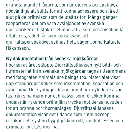
grundläggande frågorna, som ur djurens perspektiv, är
nödvändiga att ställa för att kunna adressera och få ett
slut på de orättvisor som de utsätts för. Många gånger
rapporteras det om våra avslöjandet av svenska
djurfabriker och slakteriet utan att vi som organisation få
uttala oss, vilket får som konsekvens att
djurrättsperspektivet saknas helt, säger Jonna Kallaste
Håkansson.
Ny dokumentation från svenska mjölkgårdar
I början av året släppte Djurrättsalliansen nytt bild- och
filmmaterial från svenska mjölkgårdar tagna tillsammans
med fotografen Animals are beings too. Materialet visar
upp standardpraktiker som insemination, separation och
avhorning. Det synliggör bland annat hur nyfödda kalvar
tas från sina mammor och kalvar som försöker komma
undan när rykande brännjärn trycks mot deras huvuden
för att bränna bort hornanlagen. Djurrättsalliansens
dokumentation visar det lidande som rutiningrepp
orsakar i ett system byggt på kontroll, vinstintressen och
exploatering.
Läs mer här
.