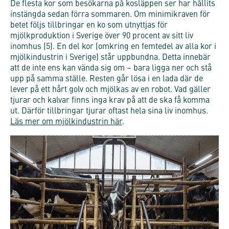
De flesta kor som besökarna på kosläppen ser har hållits
instängda sedan förra sommaren. Om minimikraven för
betet följs tillbringar en ko som utnyttjas för
mjölkproduktion i Sverige över 90 procent av sitt liv
inomhus (5). En del kor (omkring en femtedel av alla kor i
mjölkindustrin i Sverige) står uppbundna. Detta innebär
att de inte ens kan vända sig om – bara ligga ner och stå
upp på samma ställe. Resten går lösa i en lada där de
lever på ett hårt golv och mjölkas av en robot. Vad gäller
tjurar och kalvar finns inga krav på att de ska få komma
ut. Därför tillbringar tjurar oftast hela sina liv inomhus.
Läs mer om mjölkindustrin här
.