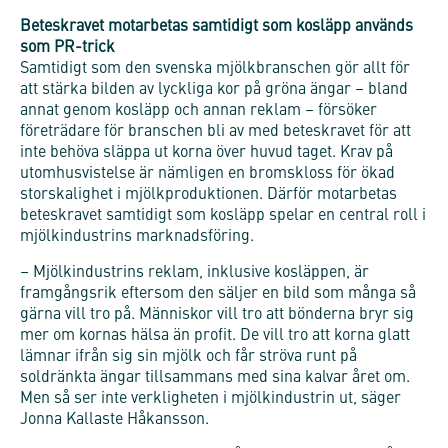
Beteskravet motarbetas samtidigt som kosläpp används
som PR-trick
Samtidigt som den svenska mjölkbranschen gör allt för
att stärka bilden av lyckliga kor på gröna ängar – bland
annat genom kosläpp och annan reklam – försöker
företrädare för branschen bli av med beteskravet för att
inte behöva släppa ut korna över huvud taget. Krav på
utomhusvistelse är nämligen en bromskloss för ökad
storskalighet i mjölkproduktionen. Därför motarbetas
beteskravet samtidigt som kosläpp spelar en central roll i
mjölkindustrins marknadsföring.
– Mjölkindustrins reklam, inklusive kosläppen, är
framgångsrik eftersom den säljer en bild som många så
gärna vill tro på. Människor vill tro att bönderna bryr sig
mer om kornas hälsa än profit. De vill tro att korna glatt
lämnar ifrån sig sin mjölk och får ströva runt på
soldränkta ängar tillsammans med sina kalvar året om.
Men så ser inte verkligheten i mjölkindustrin ut, säger
Jonna Kallaste Håkansson.