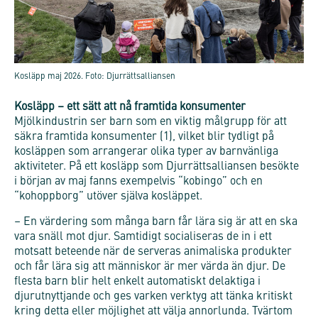
Kosläpp maj 2026. Foto: Djurrättsalliansen
Kosläpp – ett sätt att nå framtida konsumenter
Mjölkindustrin ser barn som en viktig målgrupp för att
säkra framtida konsumenter (1), vilket blir tydligt på
kosläppen som arrangerar olika typer av barnvänliga
aktiviteter. På ett kosläpp som Djurrättsalliansen besökte
i början av maj fanns exempelvis “kobingo” och en
“kohoppborg” utöver själva kosläppet.
– En värdering som många barn får lära sig är att en ska
vara snäll mot djur. Samtidigt socialiseras de in i ett
motsatt beteende när de serveras animaliska produkter
och får lära sig att människor är mer värda än djur. De
flesta barn blir helt enkelt automatiskt delaktiga i
djurutnyttjande och ges varken verktyg att tänka kritiskt
kring detta eller möjlighet att välja annorlunda. Tvärtom