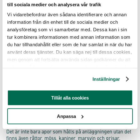
till sociala medier och analysera vår trafik
Vi vidarebefordrar även sådana identifierare och annan
information från din enhet till de sociala medier och
analysföretag som vi samarbetar med. Dessa kan i sin
tur kombinera informationen med annan information som
du har tillhandahållit eller som de har samlat in när du har
använt deras tjänster. Du kan säga nej till dessa cookies,
Apor i djurförsök på svenskt laboratorium i slutet av 90-talet.
men genom att fortsätta använda sidan godkänner du att
vi lagrar sådana cookies som är nödvändiga för att sidan
ska fungera.
Inställningar
På Astrid Fagræus laboratorium bedrivs framförallt
forskning och djurförsök som handlar om
infektionssjukdomar och hjärnans sjukdomar.
Tillåt alla cookies
Laboratoriet används dels av forskare på Karolinska
Institutet, men fungerar även som ett
kontraktslaboratorium där forskare knutna till andra
Anpassa
myndigheter, universitet eller företag kan utföra
djurförsök.
Det är inte bara apor som hålls på anläggningen utan det
finns även råttor, möss, kaniner, marsvin och grisar.