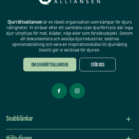
Djurrättsalliansen
är en ideell organisation som kämpar för djurs
rättigheter. Vi strävar efter ett samhälle utan djurförtryck där inga
djur utnyttjas för mat, kläder, nöje eller som försöksobjekt. Genom
att dokumentera och avslöja djurindustrier, bedriva
opinionsbildning och vara en inspirationskälla till djurvänlig
livsstil gör vi skillnad för djuren.
OM DJURRÄTTSALLIANSEN
STÖD OSS
Öppnas i nytt fönster
Öppnas i nytt fönster
Snabblänkar
Vision och värdegrund
Hjälp djuren