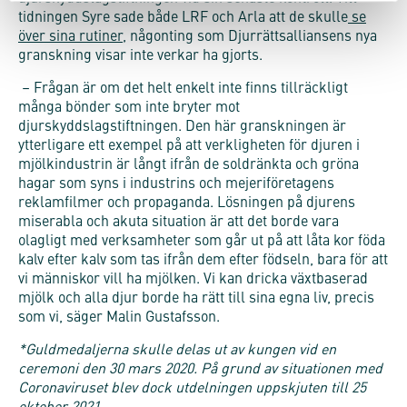
tidningen Syre sade både LRF och Arla att de skulle
se
över sina rutiner
, någonting som Djurrättsalliansens nya
granskning visar inte verkar ha gjorts.
– Frågan är om det helt enkelt inte finns tillräckligt
många bönder som inte bryter mot
djurskyddslagstiftningen. Den här granskningen är
ytterligare ett exempel på att verkligheten för djuren i
mjölkindustrin är långt ifrån de soldränkta och gröna
hagar som syns i industrins och mejeriföretagens
reklamfilmer och propaganda. Lösningen på djurens
miserabla och akuta situation är att det borde vara
olagligt med verksamheter som går ut på att låta kor föda
kalv efter kalv som tas ifrån dem efter födseln, bara för att
vi människor vill ha mjölken. Vi kan dricka växtbaserad
mjölk och alla djur borde ha rätt till sina egna liv, precis
som vi, säger Malin Gustafsson.
*Guldmedaljerna skulle delas ut av kungen vid en
ceremoni den 30 mars 2020. På grund av situationen med
Coronaviruset blev dock utdelningen uppskjuten till 25