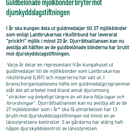
Guldbelönade mjölkbönder bryter mot
djurskyddslagstiftningen
I år ska kungen dela ut guldmedaljer till 27 mjölkbönder
som enligt Lantbrukarnas riksförbund har levererat
”prickfri” mjölk i minst 23 år. Djurrättsalliansen kan nu
avslöja att hälften av de guldbelönade bönderna har brutit
mot djurskyddslagstiftningen.
Varje år delar en representant från kungahuset ut
guldmedaljer till de mjölkbönder som Lantbrukarnas
riksförbund (LRF) och mejerierna har valt ut. I
branschorganisationens häfte om guldmedaljprogrammet
står det att arbetet med bland annat djuromsorg
”
sträcker sig betydligt längre än att bara följa lagar och
förordningar
”. Djurrättsalliansen kan nu avslöja att av de
27 mjölkbönder som i år* ska få utmärkelsen har 13
brutit mot djurskyddslagstiftningen vid minst en av
länsstyrelsens kontroller. 5 av gårdarna har aldrig haft
någon djurskyddskontroll av länsstyrelsen.