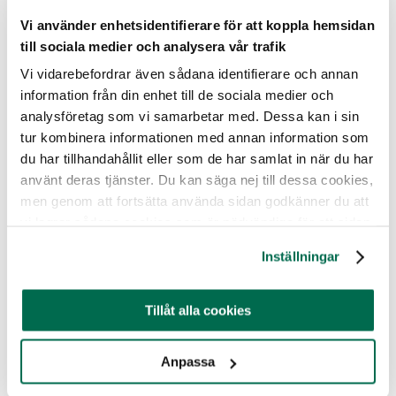
att två magra kor setts i hagen. Länsstyrelsen
Vi använder enhetsidentifierare för att koppla hemsidan
kontrollerade endast de två aktuella korna och fann att de
till sociala medier och analysera vår trafik
var för magra, men då inspektörerna godkände bondens
förklaring till varför korna var magra noterades ingen
Vi vidarebefordrar även sådana identifierare och annan
brist i protokollet.
information från din enhet till de sociala medier och
analysföretag som vi samarbetar med. Dessa kan i sin
I februari kunde Djurrättsalliansen berätta att en av de
mjölkbönder som förra året fick en guldmedalj
har
tur kombinera informationen med annan information som
vanvårdat djuren i åratal – och länsstyrelsen gör
du har tillhandahållit eller som de har samlat in när du har
ingenting
.
använt deras tjänster. Du kan säga nej till dessa cookies,
men genom att fortsätta använda sidan godkänner du att
Här under ser du en bild från den gården, tagna av
vi lagrar sådana cookies som är nödvändiga för att sidan
länsstyrelsen i januari 2018.
ska fungera.
Inställningar
Brott mot djurskyddslagstiftningen även tidigare år
Tillåt alla cookies
Tidningen Syre
har tidigare granskat LRF:s
guldmedaljprogram och kunde förra året visa att en stor
Anpassa
del av guldmedaljörerna år
2018
och
2019
bröt mot
djurskyddslagstiftningen vid sin senaste kontroll. Till