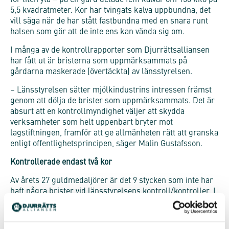
för liten yta – på en gård delade fem kalvar om 150 kilo på
5,5 kvadratmeter. Kor har tvingats kalva uppbundna, det
vill säga när de har stått fastbundna med en snara runt
halsen som gör att de inte ens kan vända sig om.
I många av de kontrollrapporter som Djurrättsalliansen
har fått ut är bristerna som uppmärksammats på
gårdarna maskerade (övertäckta) av länsstyrelsen.
– Länsstyrelsen sätter mjölkindustrins intressen främst
genom att dölja de brister som uppmärksammats. Det är
absurt att en kontrollmyndighet väljer att skydda
verksamheter som helt uppenbart bryter mot
lagstiftningen, framför att ge allmänheten rätt att granska
enligt offentlighetsprincipen, säger Malin Gustafsson.
Kontrollerade endast två kor
Av årets 27 guldmedaljörer är det 9 stycken som inte har
haft några brister vid länsstyrelsens kontroll/kontroller. I
flera av dessa fall har inspektionerna gjorts när korna
varit ute på bete. En av mjölkbönderna har genom åren
bara haft en kontroll, som gjordes efter en anmälan om