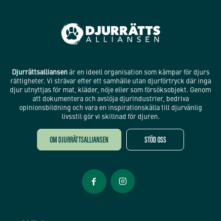
Djurrättsalliansen
är en ideell organisation som kämpar för djurs
rättigheter. Vi strävar efter ett samhälle utan djurförtryck där inga
djur utnyttjas för mat, kläder, nöje eller som försöksobjekt. Genom
att dokumentera och avslöja djurindustrier, bedriva
opinionsbildning och vara en inspirationskälla till djurvänlig
livsstil gör vi skillnad för djuren.
OM DJURRÄTTSALLIANSEN
STÖD OSS
Öppnas i nytt fönster
Öppnas i nytt fönster