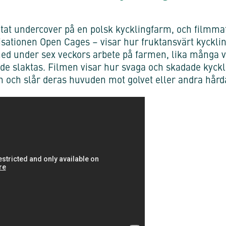
etat undercover på en polsk kycklingfarm, och filmma
isationen Open Cages – visar hur fruktansvärt kyckli
a med under sex veckors arbete på farmen, lika många 
an de slaktas. Filmen visar hur svaga och skadade kyc
 och slår deras huvuden mot golvet eller andra hårda