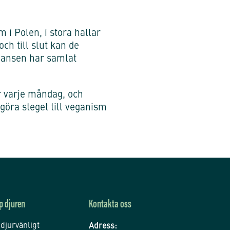
 i Polen, i stora hallar
ch till slut kan de
liansen har samlat
 varje måndag, och
 göra steget till veganism
p djuren
Kontakta oss
 djurvänligt
Adress: