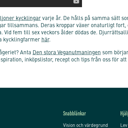
ljoner kycklingar
varje år. De hålls på samma sätt som
ar tillsammans. Deras kroppar växer onaturligt fort, o
a. Vid fem till sex veckors ålder dödas de. Djurrättsal
ka kycklingfarmer
här
.
lågeriet? Anta
Den stora Veganutmaningen
som börjar
iration, inköpslistor, recept och tips från oss för att
Snabblänkar
Hjäl
Vision och värdegrund
Lev