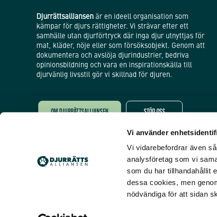
Djurrättsalliansen
är en ideell organisation som
kämpar för djurs rättigheter. Vi strävar efter ett
samhälle utan djurförtryck där inga djur utnyttjas för
mat, kläder, nöje eller som försöksobjekt. Genom att
dokumentera och avslöja djurindustrier, bedriva
opinionsbildning och vara en inspirationskälla till
djurvänlig livsstil gör vi skillnad för djuren.
OM DJURRÄTTSALLIANSEN
STÖD OSS
Vi använder enhetsidentifi
Öppnas i nytt fönster
Öppnas i nytt fönster
Vi vidarebefordrar även såd
analysföretag som vi sama
som du har tillhandahållit 
dessa cookies, men genom 
nödvändiga för att sidan s
Copyright Djurrättsalliansen 2026