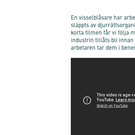
En visselblåsare har arb
släppts av djurrättsorgan
korta filmen får vi följ
industrin tillåts bli inn
arbetaren tar dem i benen