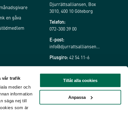
Djurrättsalliansen, Box
 månadsgivare
3010, 400 10 Göteborg
nk en gåva
Telefon:
 stödmedlem
072-300 39 00
E-post:
info@djurrattsalliansen.se
Plusgiro:
42 54 11-6
 vår trafik
Tillåt alla cookies
ciala medier och
nnan information
Anpassa
 säga nej till
cookies som är
Tillbaka till toppen