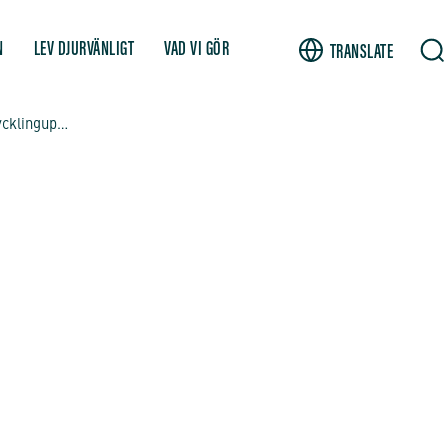
N
LEV DJURVÄNLIGT
VAD VI GÖR
TRANSLATE
Fruktansvärda bilder från polsk kycklinguppfödning