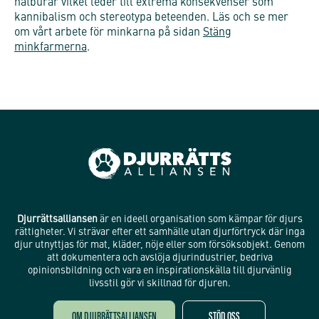
nätburar vilket leder till extrema konsekvenser som
kannibalism och stereotypa beteenden. Läs och se mer
om vårt arbete för minkarna på sidan
Stäng
minkfarmerna
.
Djurrättsalliansen
är en ideell organisation som kämpar för djurs
rättigheter. Vi strävar efter ett samhälle utan djurförtryck där inga
djur utnyttjas för mat, kläder, nöje eller som försöksobjekt. Genom
att dokumentera och avslöja djurindustrier, bedriva
opinionsbildning och vara en inspirationskälla till djurvänlig
livsstil gör vi skillnad för djuren.
OM DJURRÄTTSALLIANSEN
STÖD OSS