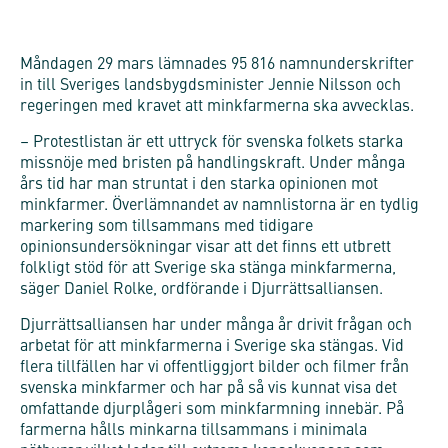
Måndagen 29 mars lämnades 95 816 namnunderskrifter
in till Sveriges landsbygdsminister Jennie Nilsson och
regeringen med kravet att minkfarmerna ska avvecklas.
– Protestlistan är ett uttryck för svenska folkets starka
missnöje med bristen på handlingskraft. Under många
års tid har man struntat i den starka opinionen mot
minkfarmer. Överlämnandet av namnlistorna är en tydlig
markering som tillsammans med tidigare
opinionsundersökningar visar att det finns ett utbrett
folkligt stöd för att Sverige ska stänga minkfarmerna,
säger Daniel Rolke, ordförande i Djurrättsalliansen.
Djurrättsalliansen har under många år drivit frågan och
arbetat för att minkfarmerna i Sverige ska stängas. Vid
flera tillfällen har vi offentliggjort bilder och filmer från
svenska minkfarmer och har på så vis kunnat visa det
omfattande djurplågeri som minkfarmning innebär. På
farmerna hålls minkarna tillsammans i minimala