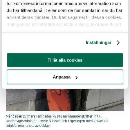
tur kombinera informationen med annan information som
ordförande för Djurrättsalliansen.
du har tillhandahållit eller som de har samlat in när du har
använt deras tjänster. Du kan säga nej till dessa cookies,
men genom att fortsätta använda sidan godkänner du att
vi lagrar sådana cookies som är nödvändiga för att sidan
ska fungera.
Inställningar
Tillåt alla cookies
Anpassa
Måndagen 29 mars lämnades 95 816 namnunderskrifter in till
landsbygdsminister Jennie Nilsson och regeringen med kravet att
minkfarmerna ska avvecklas.