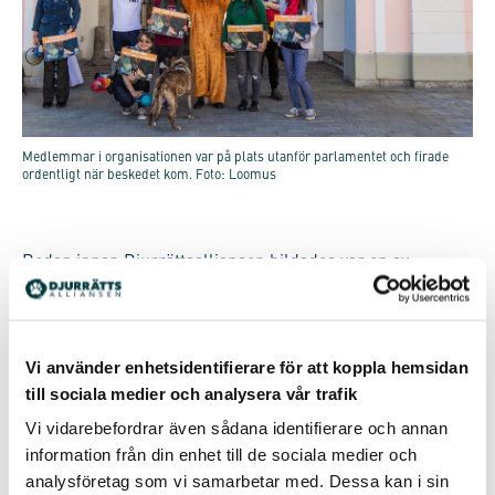
Medlemmar i organisationen var på plats utanför parlamentet och firade
ordentligt när beskedet kom. Foto: Loomus
Redan innan Djurrättsalliansen bildades var en av
organisationens grundare i Estland på en av landets
största chinchillafarmer för pälsproduktion och låtsades
vara en svensk pälsdjursfarmare för att kunna ta
fotografier och bilder på djurens situation på
Vi använder enhetsidentifierare för att koppla hemsidan
pälsdjursfarmen.
till sociala medier och analysera vår trafik
– Vi är så glada för att förbudet mot pälsdjursfarmer
Vi vidarebefordrar även sådana identifierare och annan
röstats igenom i Estland. Det är en seger för pälsdjuren
information från din enhet till de sociala medier och
och Estland ansluter sig nu till 17 andra länder i Europa
analysföretag som vi samarbetar med. Dessa kan i sin
som förbjudit pälsdjursfarmer, säger Daniel Rolke,