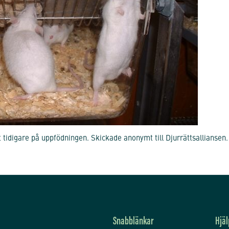
t tidigare på uppfödningen. Skickade anonymt till Djurrättsalliansen.
Snabblänkar
Hjäl