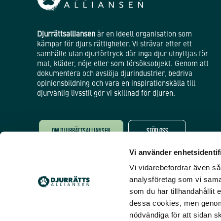
Djurrättsalliansen
är en ideell organisation som
kämpar för djurs rättigheter. Vi strävar efter ett
samhälle utan djurförtryck där inga djur utnyttjas för
mat, kläder, nöje eller som försöksobjekt. Genom att
dokumentera och avslöja djurindustrier, bedriva
opinionsbildning och vara en inspirationskälla till
djurvänlig livsstil gör vi skillnad för djuren.
OM DJURRÄTTSALLIANSEN
STÖD OSS
Vi använder enhetsidentifi
Öppnas i nytt fönster
Öppnas i nytt fönster
Vi vidarebefordrar även såd
analysföretag som vi sama
som du har tillhandahållit 
dessa cookies, men genom 
nödvändiga för att sidan s