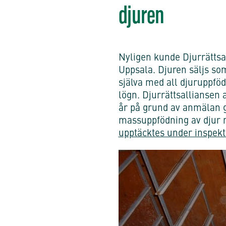
djuren
Nyligen kunde Djurrättsa
Uppsala. Djuren säljs som
själva med all djuruppfödn
lögn. Djurrättsalliansen 
år på grund av anmälan g
massuppfödning av djur m
upptäcktes under inspekt