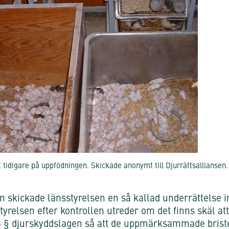
t tidigare på uppfödningen. Skickade anonymt till Djurrättsalliansen.
 skickade länsstyrelsen en så kallad underrättelse inf
tyrelsen efter kontrollen utreder om det finns skäl a
26 § djurskyddslagen så att de uppmärksammade brist