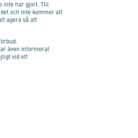
 inte har gjort. Till
ndet och inte kommer att
t agera så att
förbud.
har även informerat
igt vid ett