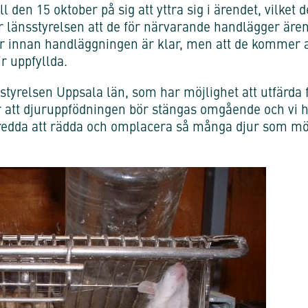
ll den 15 oktober på sig att yttra sig i ärendet, vilket de
r länsstyrelsen att de för närvarande handlägger äre
 innan handläggningen är klar, men att de kommer at
r uppfyllda.
styrelsen Uppsala län, som har möjlighet att utfärda 
 att djuruppfödningen bör stängas omgående och vi 
eredda att rädda och omplacera så många djur som möjl