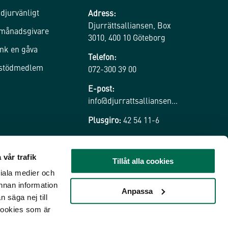
 djurvänligt
Adress:
Djurrättsalliansen, Box
 månadsgivare
3010, 400 10 Göteborg
nk en gåva
Telefon:
 stödmedlem
072-300 39 00
E-post:
info@djurrattsalliansen.se
Plusgiro:
42 54 11-6
 vår trafik
Tillåt alla cookies
ciala medier och
nnan information
Anpassa
 säga nej till
cookies som är