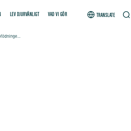
N
LEV DJURVÄNLIGT
VAD VI GÖR
TRANSLATE
Djurrättsalliansen: Stäng massuppfödningen och låt oss rädda djuren