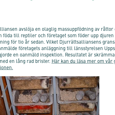
lliansen avslöja en olaglig massuppfödning av råttor
 föda till reptiler och företaget som föder upp djure
ing för tio år sedan. Vilket Djurrättsalliansens grans
anmälde företagets anläggning till länsstyrelsen Upp
jorde en oanmäld inspektion. Resultatet är skrämman
ed en lång rad brister.
Här kan du läsa mer om vår 
ionen.