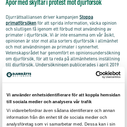
Apor med skyltar i protest mot djurförsök
Djurrättsalliansen driver kampanjen
Stoppa
primatförsöken
för att sprida information, väcka opinion
och slutligen få igenom ett förbud mot användning av
primater i djurförsök. Vi är inte ensamma om vår åsikt,
opinionen är stor mot alla sorters djurförsök i allmänhet
och mot användningen av primater i synnerhet.
Vetenskapsrådet har genomfört en opinionsundersökning
om djurförsök, för att ta reda på allmänhetens inställning
till djurförsök. Undersökningen publicerades i april 2019
och visade att sju av tio (73 procent) inte skulle acceptera
djurförsök på större djur.
Just nu arbetar Djurrättsalliansen för att få aporna Lynx,
Grizzly, Hyena, Nanuq och Fox frisläppta till en djurfristad
Vi använder enhetsidentifierare för att koppla hemsidan
där de kan få leva sina återstående år. De kallas för
till sociala medier och analysera vår trafik
tanterna
av Karolinska Institutet just för att de är så
Vi vidarebefordrar även sådana identifierare och annan
gamla. De har utnyttjats i flera olika djurförsök i över 11
information från din enhet till de sociala medier och
års tid. De är krabbmakaker och runt 14 år gamla vilket
gör dem till de äldsta aporna på Karolinska Institutet. De
analysföretag som vi samarbetar med. Dessa kan i sin