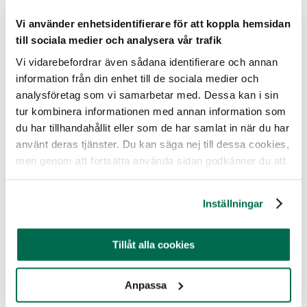
Norska Mattilsynet, som är den myndighet som
Vi använder enhetsidentifierare för att koppla hemsidan
kontrollerar bland annat pälsfarmerna inspekterade 73%
till sociala medier och analysera vår trafik
av landets farmer efter att shockbilderna publicerades
2008. Deras utredning offentliggjordes i juni och
Vi vidarebefordrar även sådana identifierare och annan
lantbruksminister Lars Peder Brekk konstaterade att
information från din enhet till de sociala medier och
”norska pälsdjur har det bra”. Två månader efter
analysföretag som vi samarbetar med. Dessa kan i sin
lantbruksministerns uttalande avslöjar Nettverk for dyrs
tur kombinera informationen med annan information som
frihet hur djuren verkligen har det i burarna.
du har tillhandahållit eller som de har samlat in när du har
Sammanlagt har runt 5000 bilder och flera timmar film
använt deras tjänster. Du kan säga nej till dessa cookies,
tagits under besöken. Mattilsynet har inte velat se eller
men genom att fortsätta använda sidan godkänner du att
kommentera bilderna från Nettverkets besök utan
vi lagrar sådana cookies som är nödvändiga för att sidan
fortsätter hävda att de har bra kontroll på farmerna.
ska fungera.
Inställningar
Materialet har ikväll sänts på NRK och frågan har fått stor
uppmärksamhet i hela Norge. Nu fortsätter arbetet för att
förbjuda pälsfarmerna och stoppa djurplågeriet.
Tillåt alla cookies
Läs mer om avslöjandena och se film
på
www.forbypels.no
Anpassa