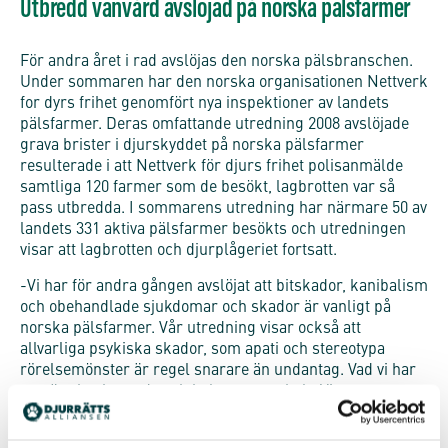
Utbredd vanvård avslöjad på norska pälsfarmer
För andra året i rad avslöjas den norska pälsbranschen.
Under sommaren har den norska organisationen Nettverk
for dyrs frihet genomfört nya inspektioner av landets
pälsfarmer. Deras omfattande utredning 2008 avslöjade
grava brister i djurskyddet på norska pälsfarmer
resulterade i att Nettverk för djurs frihet polisanmälde
samtliga 120 farmer som de besökt, lagbrotten var så
pass utbredda. I sommarens utredning har närmare 50 av
landets 331 aktiva pälsfarmer besökts och utredningen
visar att lagbrotten och djurplågeriet fortsatt.
-Vi har för andra gången avslöjat att bitskador, kanibalism
och obehandlade sjukdomar och skador är vanligt på
norska pälsfarmer. Vår utredning visar också att
allvarliga psykiska skador, som apati och stereotypa
rörelsemönster är regel snarare än undantag. Vad vi har
sett är chockerande och helt oacceptabelt. Vi uppmanar
alla att göra vad de kan för att få farmerna förbjudna,
säger Fham Sjøholm från Nettverk for dyrs frihet.