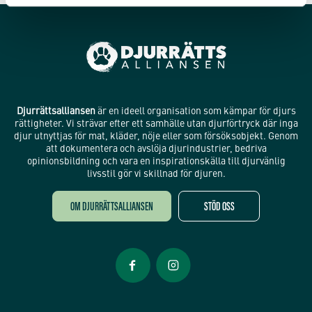
Djurrättsalliansen
är en ideell organisation som kämpar för djurs
rättigheter. Vi strävar efter ett samhälle utan djurförtryck där inga
djur utnyttjas för mat, kläder, nöje eller som försöksobjekt. Genom
att dokumentera och avslöja djurindustrier, bedriva
opinionsbildning och vara en inspirationskälla till djurvänlig
livsstil gör vi skillnad för djuren.
OM DJURRÄTTSALLIANSEN
STÖD OSS
Öppnas i nytt fönster
Öppnas i nytt fönster