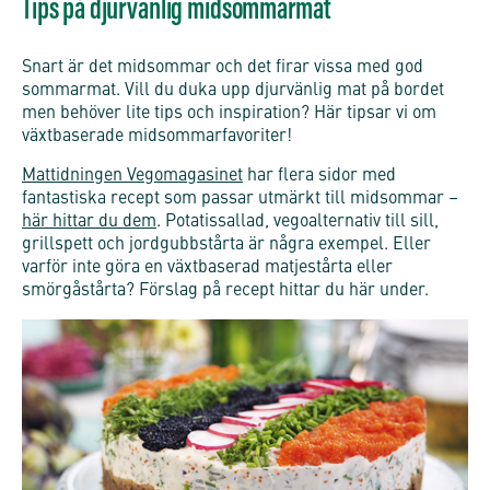
Tips på djurvänlig midsommarmat
Snart är det midsommar och det firar vissa med god
sommarmat. Vill du duka upp djurvänlig mat
på bordet
men behöver lite tips och inspiration? Här tipsar vi om
växtbaserade midsommarfavoriter!
Mattidningen Vegomagasinet
har flera sidor med
fantastiska recept som passar utmärkt till midsommar –
här hittar du dem
. Potatissallad, vegoalternativ till sill,
grillspett och jordgubbstårta är några exempel. Eller
varför inte göra en växtbaserad matjestårta eller
smörgåstårta? Förslag på recept hittar du här under.