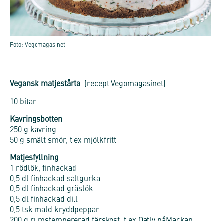
Foto: Vegomagasinet
Vegansk matjestårta
(recept Vegomagasinet)
10 bitar
Kavringsbotten
250 g kavring
50 g smält smör, t ex mjölkfritt
Matjesfyllning
1 rödlök, finhackad
0,5 dl finhackad saltgurka
0,5 dl finhackad gräslök
0,5 dl finhackad dill
0,5 tsk mald kryddpeppar
200 g rumstempererad färskost, t ex Oatly påMackan