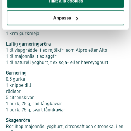
Tillåt alla cookies
200 g fast tofu
0,5 dl majonnäs, t ex äggfri
1-2 krm svart salt (för ”äggigare” smak), eller vanligt vitt
Anpassa
0,5 tsk strösocker
1 nypa svartpeppar
1 krm gurkmeja
Luftig garneringsröra
1 dl vispgrädde, t ex mjölkfri som Alpro eller Aito
1 dl majonnäs, t ex äggfri
1 dl naturell yoghurt, t ex soja- eller havreyoghurt
Garnering
0,5 gurka
1 knippe dill
rädisor
5 citronskivor
1 burk, 75 g, röd tångkaviar
1 burk, 75 g, svart tångkaviar
Skagenröra
Rör ihop majonnäs, yoghurt, citronsaft och citronskal i en