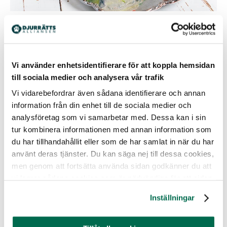
Foto: Karolina Tegelaar
Smörgåstårta
(recept Karolina Tegelaar,
Kakboken.se
)
Vi använder enhetsidentifierare för att koppla hemsidan
till sociala medier och analysera vår trafik
5 skivor landgångsbröd
Vi vidarebefordrar även sådana identifierare och annan
Skagenröra
information från din enhet till de sociala medier och
1 dl majonnäs, t ex äggfri
analysföretag som vi samarbetar med. Dessa kan i sin
1 dl crème fraiche eller yoghurt, t ex Oatly iFraiche eller
tur kombinera informationen med annan information som
Planti Cooking Fraiche
0,5 citron, rivet skal och saft
du har tillhandahållit eller som de har samlat in när du har
200 g, rökt tofu eller veganska räkor
använt deras tjänster. Du kan säga nej till dessa cookies,
0,5 rödlök
men genom att fortsätta använda sidan godkänner du att
0,5 dl hackad dill
vi lagrar sådana cookies som är nödvändiga för att sidan
1 burk, 75 g, röd tångkaviar
ska fungera.
0,5 tsk salt
Inställningar
svartpeppar
Fejkäggröra