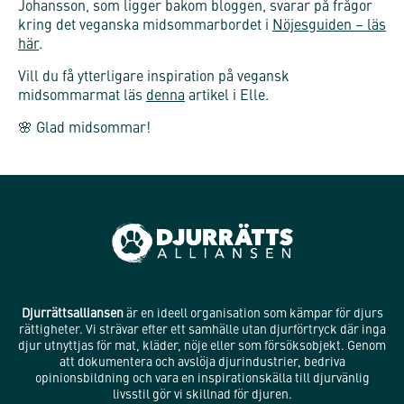
Johansson, som ligger bakom bloggen, svarar på frågor
kring det veganska midsommarbordet i
Nöjesguiden – läs
här
.
Vill du få ytterligare inspiration på vegansk
midsommarmat läs
denna
artikel i Elle.
🌸 Glad midsommar!
Djurrättsalliansen
är en ideell organisation som kämpar för djurs
rättigheter. Vi strävar efter ett samhälle utan djurförtryck där inga
djur utnyttjas för mat, kläder, nöje eller som försöksobjekt. Genom
att dokumentera och avslöja djurindustrier, bedriva
opinionsbildning och vara en inspirationskälla till djurvänlig
livsstil gör vi skillnad för djuren.