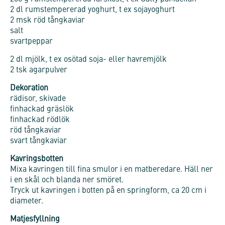
2 dl rumstempererad yoghurt, t ex sojayoghurt
2 msk röd tångkaviar
salt
svartpeppar
2 dl mjölk, t ex osötad soja- eller havremjölk
2 tsk agarpulver
Dekoration
rädisor, skivade
finhackad gräslök
finhackad rödlök
röd tångkaviar
svart tångkaviar
Kavringsbotten
Mixa kavringen till fina smulor i en matberedare. Häll ner
i en skål och blanda ner smöret.
Tryck ut kavringen i botten på en springform, ca 20 cm i
diameter.
Matjesfyllning