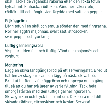
skål. Hacka de veganska räkorna eller den rökta tofun
hyfsat fint. Finhacka rödlöken. Vänd ner räkor/tofu,
rödlök, dill och tångkaviar. Krydda med salt och peppar.
Fejkäggröra
Lägg tofun i en skål och smula sönder den med fingrarna.
Rör ner äggfri majonnäs, svart salt, strösocker,
svartpeppar och gurkmeja.
Luftig garneringsröra
Vispa grädden fast och fluffig. Vänd ner majonnäs och
yoghurt.
Montering
Lägg en skiva landgångsbröd på ett serveringsfat. Bred ut
hälften av skagenröran och lägg på nästa skiva bröd.
Bred ut hälften av fejkäggröran och upprepa nu en gång
till så att du har två lager av varje fyllning. Täck hela
smörgåstårtan med den luftiga garneringsröran.
Skiva gurkan och tryck fast runt om. Dekorera med dill,
skivade rädisor, citronskivor och kaviar. Servera!