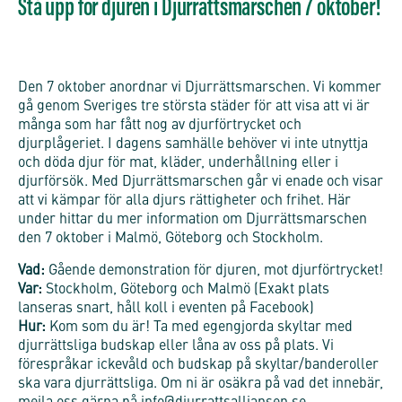
Stå upp för djuren i Djurrättsmarschen 7 oktober!
Den 7 oktober anordnar vi Djurrättsmarschen. Vi kommer
gå genom Sveriges tre största städer för att visa att vi är
många som har fått nog av djurförtrycket och
djurplågeriet. I dagens samhälle behöver vi inte utnyttja
och döda djur för mat, kläder, underhållning eller i
djurförsök. Med Djurrättsmarschen går vi enade och visar
att vi kämpar för alla djurs rättigheter och frihet. Här
under hittar du mer information om Djurrättsmarschen
den 7 oktober i Malmö, Göteborg och Stockholm.
Vad:
Gående demonstration för djuren, mot djurförtrycket!
Var:
Stockholm, Göteborg och Malmö (Exakt plats
lanseras snart, håll koll i eventen på Facebook)
Hur:
Kom som du är! Ta med egengjorda skyltar med
djurrättsliga budskap eller låna av oss på plats. Vi
förespråkar ickevåld och budskap på skyltar/banderoller
ska vara djurrättsliga. Om ni är osäkra på vad det innebär,