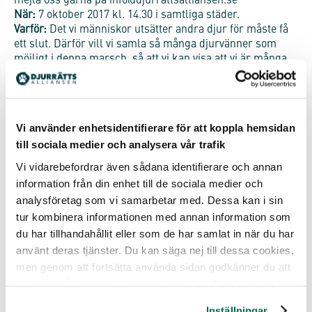
mejla oss gärna på info@djurrattsalliansen.se
När:
7 oktober 2017 kl. 14.30 i samtliga städer.
Varför:
Det vi människor utsätter andra djur för måste få
ett slut. Därför vill vi samla så många djurvänner som
möjligt i denna marsch, så att vi kan visa att vi är många
som för djurens talan.
Dela och bjud in dina vänner till Djurrättsmarschens
Facebookevent:
Vi använder enhetsidentifierare för att koppla hemsidan
Event på Facebook för Stockholm:
goo.gl/xFGW5G
Event på Facebook för Göteborg:
goo.gl/qB3hzs
till sociala medier och analysera vår trafik
Event på Facebook för Malmö:
goo.gl/GWr4ZE
Vi vidarebefordrar även sådana identifierare och annan
information från din enhet till de sociala medier och
Kom på marschen 7 oktober klockan 14.30 och visa att du
står upp för djuren! Tillsammans gör vi skillnad! Vi ses
analysföretag som vi samarbetar med. Dessa kan i sin
på Djurrättsmarschen!
tur kombinera informationen med annan information som
du har tillhandahållit eller som de har samlat in när du har
Djurrättsmarschen anordnas av Djurrättsalliansen, en
använt deras tjänster. Du kan säga nej till dessa cookies,
organisation som bland annat arbetar med att
men genom att fortsätta använda sidan godkänner du att
dokumentera djurens verklighet i Sverige. Se mer
på
www.djurfabriken.se
vi lagrar sådana cookies som är nödvändiga för att sidan
ska fungera.
Inställningar