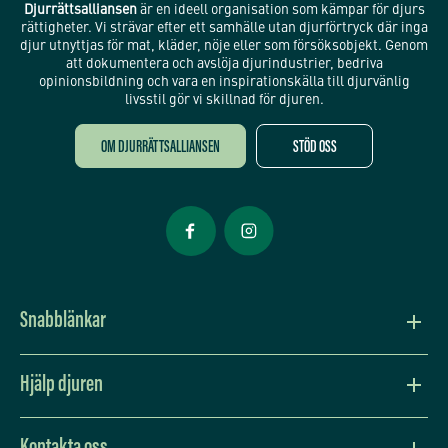
Djurrättsalliansen
är en ideell organisation som kämpar för djurs
rättigheter. Vi strävar efter ett samhälle utan djurförtryck där inga
djur utnyttjas för mat, kläder, nöje eller som försöksobjekt. Genom
att dokumentera och avslöja djurindustrier, bedriva
opinionsbildning och vara en inspirationskälla till djurvänlig
livsstil gör vi skillnad för djuren.
OM DJURRÄTTSALLIANSEN
STÖD OSS
Öppnas i nytt fönster
Öppnas i nytt fönster
Snabblänkar
Vision och värdegrund
Hjälp djuren
Press
Lev djurvänligt