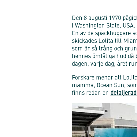
Den 8 augusti 1970 pågic
i Washington State, USA. 
En av de späckhuggare so
skickades Lolita till Mi
som är så trång och grund
hennes ömtåliga hud då b
dagen, varje dag, året r
Forskare menar att Lolita
mamma, Ocean Sun, som ä
finns redan en
detaljerad