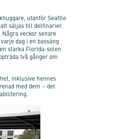
khuggare, utanför Seattle
 säljas till delfinarier.
. Några veckor senare
 varje dag i en bassäng
den starka Florida-solen
uppträda två gånger om
ihet, inklusive hennes
örenad med dem – det
bilitering.