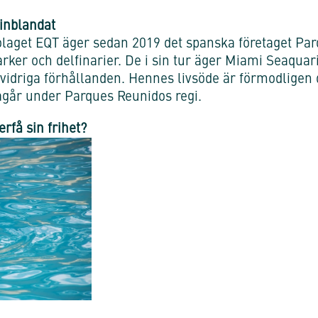
inblandat
olaget EQT äger sedan 2019 det spanska företaget P
parker och delfinarier. De i sin tur äger Miami Seaqu
 vidriga förhållanden. Hennes livsöde är förmodligen 
pågår under Parques Reunidos regi.
erfå sin frihet?