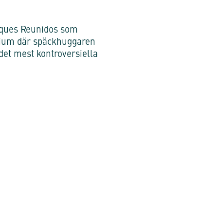
arques Reunidos som
arium där späckhuggaren
det mest kontroversiella