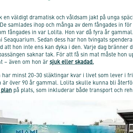
k en väldigt dramatisk och våldsam jakt på unga späc
De samlades ihop och många av dem fångades in för att
m fångades in var Lolita. Hon var då fyra år gammal
ami Seaquarium. Sedan dess har hon tvingats spendera
 att hon inte ens kan dyka i den. Varje dag bränner 
assängen saknar tak. För att få sin mat måste hon 
unt – även om hon är
sjuk eller skadad.
 har minst 20-30 släktingar kvar i livet som lever i fr
r över 90 år gammal. Lolita skulle kunna bli återf
 plan
på plats, som inkluderar både transport och reha