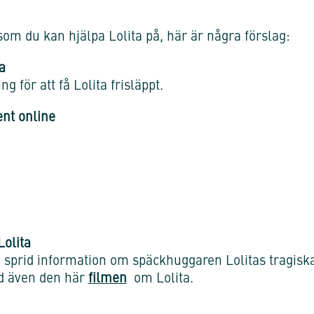
 som du kan hjälpa Lolita på, här är några förslag:
a
 för att få Lolita frisläppt.
ent online
Lolita
h sprid information om späckhuggaren Lolitas tragisk
id även den här
filmen
om Lolita.