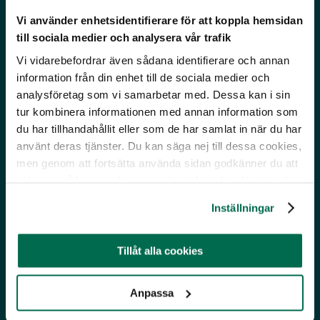
Vi använder enhetsidentifierare för att koppla hemsidan
till sociala medier och analysera vår trafik
Vi vidarebefordrar även sådana identifierare och annan
information från din enhet till de sociala medier och
analysföretag som vi samarbetar med. Dessa kan i sin
Djurrättsalliansen
är en ideell organisation som kämpar för djurs
tur kombinera informationen med annan information som
rättigheter. Vi strävar efter ett samhälle utan djurförtryck där inga
du har tillhandahållit eller som de har samlat in när du har
djur utnyttjas för mat, kläder, nöje eller som försöksobjekt. Genom
använt deras tjänster. Du kan säga nej till dessa cookies,
att dokumentera och avslöja djurindustrier, bedriva
opinionsbildning och vara en inspirationskälla till djurvänlig
men genom att fortsätta använda sidan godkänner du att
livsstil gör vi skillnad för djuren.
vi lagrar sådana cookies som är nödvändiga för att sidan
ska fungera.
OM DJURRÄTTSALLIANSEN
STÖD OSS
Inställningar
Tillåt alla cookies
Öppnas i nytt fönster
Öppnas i nytt fönster
Anpassa