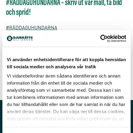
#RÄDDAGUHUNDARNA – skriv ut vår mall, ta bild
och sprid!
#
RÄDDAGUHUNDARNA
Hjälp oss visa att vi är många som kämpar för hundarna
som utsätts för djurförsök på Göteborgs universitet!
Skriv ut mallen eller gör en egen, ta en bild och dela!
Sprid #räddaguhundarna
Vi använder enhetsidentifierare för att koppla hemsidan
till sociala medier och analysera vår trafik
Vi vidarebefordrar även sådana identifierare och annan
Lägg gärna ut bilderna på
Djurrättsalliansens Facebook
information från din enhet till de sociala medier och
eller info@djurrattsalliansen.se
analysföretag som vi samarbetar med. Dessa kan i sin
tur kombinera informationen med annan information som
du har tillhandahållit eller som de har samlat in när du har
använt deras tjänster. Du kan säga nej till dessa cookies,
men genom att fortsätta använda sidan godkänner du att
vi lagrar sådana cookies som är nödvändiga för att sidan
ska fungera.