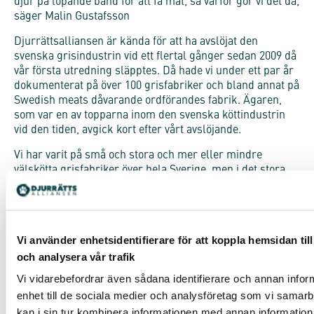
djur på löpande band för att få mat, så varför gör vi det då,
säger Malin Gustafsson
Djurrättsalliansen är kända för att ha avslöjat den
svenska grisindustrin vid ett flertal gånger sedan 2009 då
vår första utredning släpptes. Då hade vi under ett par år
dokumenterat på över 100 grisfabriker och bland annat på
Swedish meats dåvarande ordförandes fabrik. Ägaren,
som var en av topparna inom den svenska köttindustrin
vid den tiden, avgick kort efter vårt avslöjande.
Vi har varit på små och stora och mer eller mindre
välskötta grisfabriker över hela Sverige, men i det stora
hela är det marginella skillnader som skiljer grisfabriker
åt. Den systematiska uppfödningen, grisstallarnas
uppbyggnad och liven grisarna lever är i princip
desamma.
Vi använder enhetsidentifierare för att koppla hemsidan til
– Allt fler människor har fått upp sina ögon för hur djur
och analysera vår trafik
behandlas i vårt samhälle i dag och väljer istället att äta
Vi vidarebefordrar även sådana identifierare och annan inform
vego, vilket är oerhört positivt. Vi måste inte äta djur och
enhet till de sociala medier och analysföretag som vi sama
det finns inget som rättfärdigar eller som ger oss rätten
kan i sin tur kombinera informationen med annan informatio
att utsätta djuren för det vi gör i dag, säger Malin