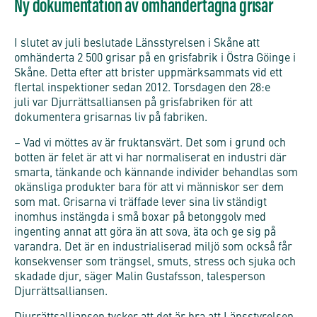
Ny dokumentation av omhändertagna grisar
I slutet av juli beslutade Länsstyrelsen i Skåne att
omhänderta 2 500 grisar på en grisfabrik i Östra Göinge i
Skåne. Detta efter att brister uppmärksammats vid ett
flertal inspektioner sedan 2012. Torsdagen den 28:e
juli var Djurrättsalliansen på grisfabriken för att
dokumentera grisarnas liv på fabriken.
– Vad vi möttes av är fruktansvärt. Det som i grund och
botten är felet är att vi har normaliserat en industri där
smarta, tänkande och kännande individer behandlas som
okänsliga produkter bara för att vi människor ser dem
som mat. Grisarna vi träffade lever sina liv ständigt
inomhus instängda i små boxar på betonggolv med
ingenting annat att göra än att sova, äta och ge sig på
varandra. Det är en industrialiserad miljö som också får
konsekvenser som trängsel, smuts, stress och sjuka och
skadade djur, säger Malin Gustafsson, talesperson
Djurrättsalliansen.