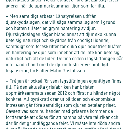
Djurrättsalliansen tycker att det är bra att Länsstyrelsen
agerar när de uppmärksammar djur som far illa.
– Men samtidigt arbetar Länstyrelsen utifrån
djurskyddslagen, det vill säga samma lag som i grund
och botten tillåter en grym hantering av djur.
Djurskyddslagen säger bland annat att djur ska kunna
bete sig naturligt och skyddas från onödigt lidande,
samtidigt som föreskrifter för olika djurindustrier tillåter
en hantering av djur som innebär att de inte kan bete sig
naturligt och att de lider. De fina orden i lagstiftningen går
inte hand i hand med de djurindustrier vi samtidigt
legaliserar, fortsätter Malin Gustafsson.
– Frågan är också för vem lagstiftningen egentligen finns
till. På den aktuella grisfabriken har brister
uppmärksammats sedan 2012 och först nu händer något
konkret. All byråkrati drar ut på tiden och ekonomiska
intressen går före samtidigt som djuren betalar priset.
Oavsett vad som nu händer med grisarna kommer de
fortfarande att dödas för att hamna på våra tallrikar och
där är det grundläggande felet. Vi måste inte döda andra