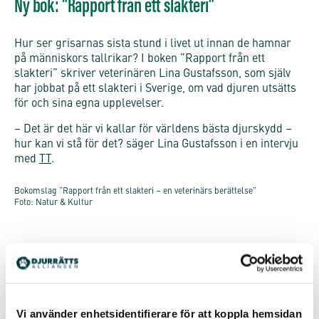
Ny bok: ”Rapport från ett slakteri”
Hur ser grisarnas sista stund i livet ut innan de hamnar
på människors tallrikar? I boken ”Rapport från ett
slakteri” skriver veterinären Lina Gustafsson, som själv
har jobbat på ett slakteri i Sverige, om vad djuren utsätts
för och sina egna upplevelser.
– Det är det här vi kallar för världens bästa djurskydd –
hur kan vi stå för det? säger Lina Gustafsson i en intervju
med
TT
.
Bokomslag ”Rapport från ett slakteri – en veterinärs berättelse”
Foto: Natur & Kultur
Så här beskrivs boken ”Rapport från ett slakteri” som
släpps via förlaget
Natur & Kultur
idag:
”
Veterinären
Lina Gustafsson
börjar arbeta på ett slakteri.
Vi använder enhetsidentifierare för att koppla hemsidan
Hennes uppgift är att kontrollera att djuren är friska och