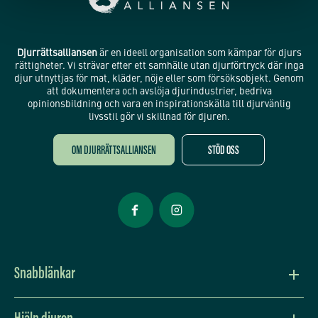
Djurrättsalliansen
är en ideell organisation som kämpar för djurs
rättigheter. Vi strävar efter ett samhälle utan djurförtryck där inga
djur utnyttjas för mat, kläder, nöje eller som försöksobjekt. Genom
att dokumentera och avslöja djurindustrier, bedriva
opinionsbildning och vara en inspirationskälla till djurvänlig
livsstil gör vi skillnad för djuren.
OM DJURRÄTTSALLIANSEN
STÖD OSS
Öppnas i nytt fönster
Öppnas i nytt fönster
Snabblänkar
Vision och värdegrund