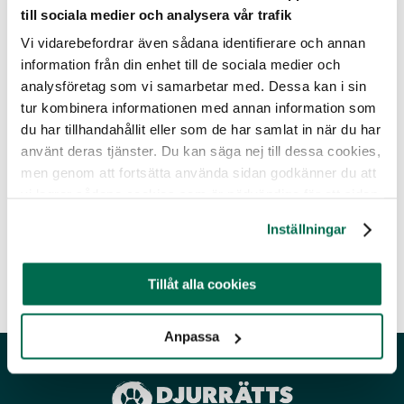
till sociala medier och analysera vår trafik
att lagarna följs. Dag efter dag ser hon tusentals grisar gå
till slakt. Hon står vid det löpande bandet och inspekterar
Vi vidarebefordrar även sådana identifierare och annan
kropparna efter de djur som några timmar tidigare mötte
information från din enhet till de sociala medier och
hennes blick i stallet.
analysföretag som vi samarbetar med. Dessa kan i sin
Rapport från ett slakteri är ett genreöverskridande,
tur kombinera informationen med annan information som
självbiografiskt reportage inifrån en bransch som sällan
du har tillhandahållit eller som de har samlat in när du har
blir belyst. Lina Gustafsson skildrar det vardagliga våldet
använt deras tjänster. Du kan säga nej till dessa cookies,
mot djuren, kontrollsystemet hon själv är en del av och
men genom att fortsätta använda sidan godkänner du att
kampen mellan samvetet och en alltmer påtaglig
vi lagrar sådana cookies som är nödvändiga för att sidan
avtrubbning. Men hon fångar också de glimtar av humor
ska fungera.
och kollegial gemenskap som växer fram i arbetets
Inställningar
absurda monotoni.
”
Boken går bland annat att beställa via
Tillåt alla cookies
Akademibokhandeln
.
Anpassa