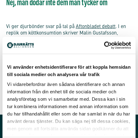
Nej, man dödar inte dem man tycker om
Vi ger djurbönder svar på tal på
Aftonbladet debatt
. I en
replik om köttkonsumtion skriver Malin Gustafsson,
talesperson för Djurrättsalliansen:
”En del bönder berättar om hur jobbigt och svårt att det
är att skicka djuren till slakt, men det måste ju göras.
Eller? Nej, det måste faktiskt inte vara så. Vi människor
Vi använder enhetsidentifierare för att koppla hemsidan
har ingen rätt att döda andra djur bara för att vi kan. Eller
till sociala medier och analysera vår trafik
för att nuvarande lagstiftning tillåter det.”
Vi vidarebefordrar även sådana identifierare och annan
Läs hela debattartikeln här.
information från din enhet till de sociala medier och
analysföretag som vi samarbetar med. Dessa kan i sin
tur kombinera informationen med annan information som
du har tillhandahållit eller som de har samlat in när du har
använt deras tjänster. Du kan säga nej till dessa cookies,
men genom att fortsätta använda sidan godkänner du att
vi lagrar sådana cookies som är nödvändiga för att sidan