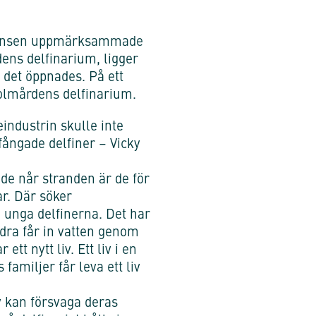
alliansen uppmärksammade
ens delfinarium, ligger
 det öppnades. På ett
Kolmårdens delfinarium.
industrin skulle inte
fångade delfiner – Vicky
 de når stranden är de för
r. Där söker
 unga delfinerna. Det har
andra får in vatten genom
t nytt liv. Ett liv i en
amiljer får leva ett liv
v kan försvaga deras