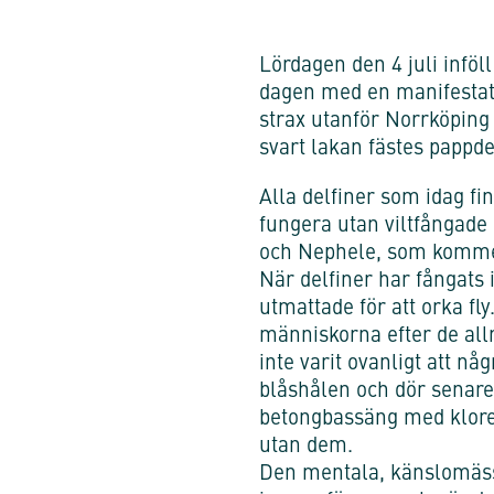
Lördagen den 4 juli infö
dagen med en manifestati
strax utanför Norrköping 
svart lakan fästes pappd
Alla delfiner som idag fi
fungera utan viltfångade 
och Nephele, som komme
När delfiner har fångats i
utmattade för att orka fl
människorna efter de all
inte varit ovanligt att nå
blåshålen och dör senare a
betongbassäng med klorera
utan dem.
Den mentala, känslomässi