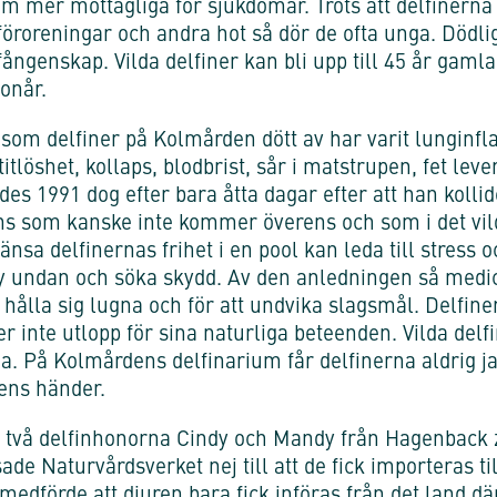
mer mottagliga för sjukdomar. Trots att delfinerna p
, föroreningar och andra hot så dör de ofta unga. Dödli
ångenskap. Vilda delfiner kan bli upp till 45 år gaml
tonår.
som delfiner på Kolmården dött av har varit lunginf
titlöshet, kollaps, blodbrist, sår i matstrupen, fet leve
s 1991 dog efter bara åtta dagar efter att han kolli
ns som kanske inte kommer överens och som i det vilda
nsa delfinernas frihet i en pool kan leda till stress 
fly undan och söka skydd. Av den anledningen så medici
hålla sig lugna och för att undvika slagsmål. Delfiner
er inte utlopp för sina naturliga beteenden. Vilda delf
aga. På Kolmårdens delfinarium får delfinerna aldrig jag
rens händer.
två delfinhonorna Cindy och Mandy från Hagenback z
sade Naturvårdsverket nej till att de fick importeras ti
et medförde att djuren bara fick införas från det land d