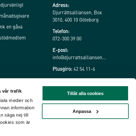
 djurvänligt
Adress:
Djurrättsalliansen, Box
 månadsgivare
3010, 400 10 Göteborg
nk en gåva
Telefon:
 stödmedlem
072-300 39 00
E-post:
info@djurrattsalliansen.se
Plusgiro:
42 54 11-6
 vår trafik
Tillåt alla cookies
ciala medier och
nnan information
Anpassa
 säga nej till
cookies som är