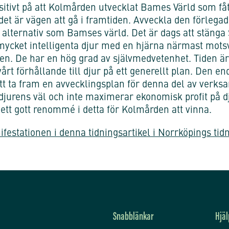
sitivt på att Kolmården utvecklat Bames Värld som fått
 det är vägen att gå i framtiden. Avveckla den förleg
 alternativ som Bamses värld. Det är dags att stänga
 mycket intelligenta djur med en hjärna närmast mot
eken. De har en hög grad av självmedvetenhet. Tiden 
rt förhållande till djur på ett generellt plan. Den en
att ta fram en avvecklingsplan för denna del av ver
 djurens väl och inte maximerar ekonomisk profit på d
 ett gott renommé i detta för Kolmården att vinna.
estationen i denna tidningsartikel i Norrköpings tidn
Snabblänkar
Hjäl