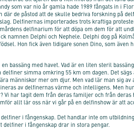
andy som var nio år gamla hade 1989 fångats in i Flo
 där de påstod att de skulle bedriva forskning på delfi
slag. Delfinernas importerades trots kraftiga proteste
lmårdens delfinarium för att döpa om dem för att u
ck namnen Delphi och Nephele. Delphi dog på Kolmå
ödsel. Hon fick även tidigare sonen Dino, som även 
a en bassäng med havet. Vad är en liten steril bassän
an delfiner simma omkring 55 km om dagen. Det sägs 
tt lära människor mer om djur. Men vad lär man sig av 
cineras av delfinernas värme och intelligens. Men hu
? Vi har tagit dem från deras familjer och från deras 
mför allt lär oss när vi går på en delfinshow är att a
la delfiner i fångenskap. Det handlar inte om utbildnin
t delfiner i fångenskap drar in stora pengar.