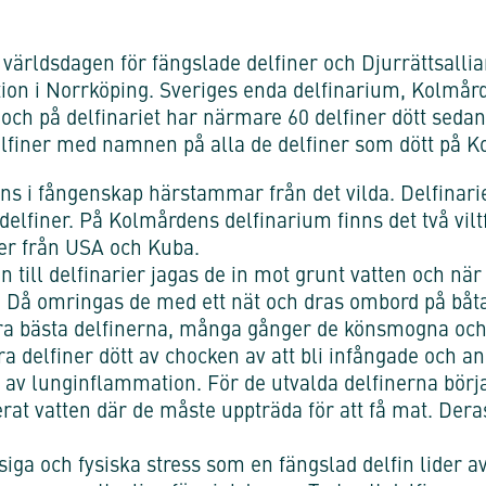
ll världsdagen för fängslade delfiner och Djurrätts
on i Norrköping. Sveriges enda delfinarium, Kolmård
och på delfinariet har närmare 60 delfiner dött sedan
elfiner med namnen på alla de delfiner som dött på 
nns i fångenskap härstammar från det vilda. Delfinarie
delfiner. På Kolmårdens delfinarium finns det två vilt
r från USA och Kuba.
n till delfinarier jagas de in mot grunt vatten och när
y. Då omringas de med ett nät och dras ombord på båta
ra bästa delfinerna, många gånger de könsmogna och
gra delfiner dött av chocken av att bli infångade och 
v lunginflammation. För de utvalda delfinerna börjar et
t vatten där de måste uppträda för att få mat. Deras f
ga och fysiska stress som en fängslad delfin lider a