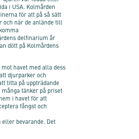
rida i USA. Kolmården
nerna för att på så sätt
r och när de anlände till
ndkomma
rdens delfinarium år
han dött på Kolmårdens
g mot havet med alla dess
att djurparker och
att titta på uppträdande
r många tänker på priset
hem i havet för att
cceptera fångst och
g eller bevarande. Det