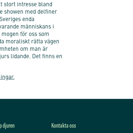
 stort intresse bland
ade showen med delfiner
 Sveriges enda
svarande människans i
är mogen för oss som
da moraliskt rätta vägen
ksamheten om man är
jurs lidande. Det finns en
ingar.
p djuren
Kontakta oss