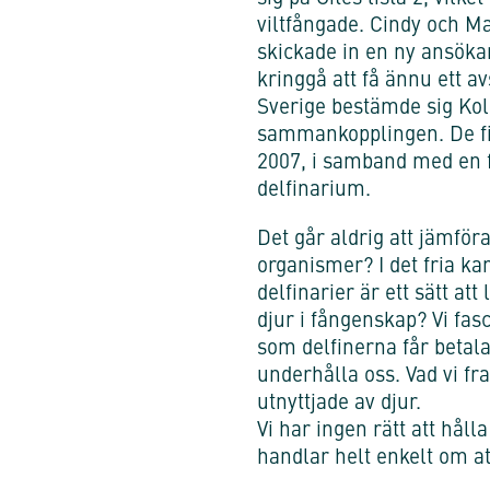
viltfångade. Cindy och M
skickade in en ny ansökan
kringgå att få ännu ett av
Sverige bestämde sig Ko
sammankopplingen. De fi
2007, i samband med en f
delfinarium.
Det går aldrig att jämför
organismer? I det fria k
delfinarier är ett sätt a
djur i fångenskap? Vi fas
som delfinerna får betala
underhålla oss. Vad vi fra
utnyttjade av djur.
Vi har ingen rätt att hål
handlar helt enkelt om at