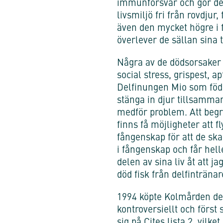
immunförsvar och gör dem 
livsmiljö fri från rovdjur
även den mycket högre i f
överlever de sällan sina 
Några av de dödsorsaker 
social stress, grispest, ap
Delfinungen Mio som födde
stänga in djur tillsamma
medför problem. Att begrä
finns få möjligheter att 
fångenskap för att de ska 
i fångenskap och får hell
delen av sina liv åt att j
död fisk från delfinträna
1994 köpte Kolmården de 
kontroversiellt och först 
sig på Cites lista 2, vilk