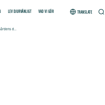
N
LEV DJURVÄNLIGT
VAD VI GÖR
TRANSLATE
Manifestation för delfiner på Kolmårdens delfinarium