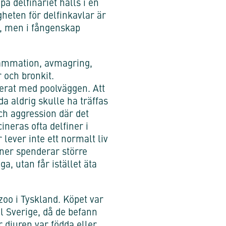
å delfinariet hålls i en
gheten för delfinkavlar är
a, men i fångenskap
lammation, avmagring,
r och bronkit.
derat med poolväggen. Att
 aldrig skulle ha träffas
och aggression där det
neras ofta delfiner i
 lever inte ett normalt liv
iner spenderar större
a, utan får istället äta
oo i Tyskland. Köpet var
ll Sverige, då de befann
är djuren var födda eller