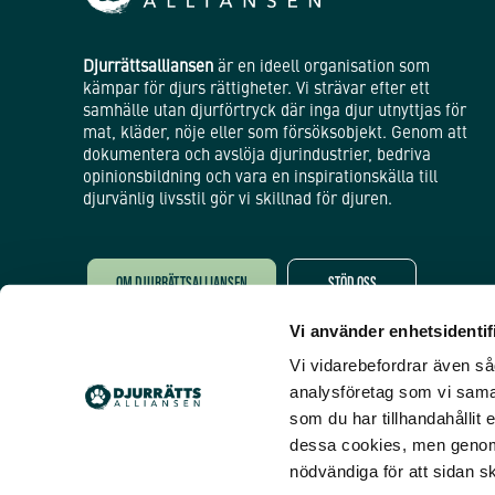
Djurrättsalliansen
är en ideell organisation som
kämpar för djurs rättigheter. Vi strävar efter ett
samhälle utan djurförtryck där inga djur utnyttjas för
mat, kläder, nöje eller som försöksobjekt. Genom att
dokumentera och avslöja djurindustrier, bedriva
opinionsbildning och vara en inspirationskälla till
djurvänlig livsstil gör vi skillnad för djuren.
OM DJURRÄTTSALLIANSEN
STÖD OSS
Vi använder enhetsidentifi
Öppnas i nytt fönster
Öppnas i nytt fönster
Vi vidarebefordrar även såd
analysföretag som vi sama
som du har tillhandahållit 
dessa cookies, men genom 
nödvändiga för att sidan s