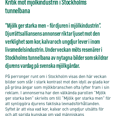
Kritik mot mjölkindustrin i Stockholms
tunnelbana
”Mjölk ger starka men – för djuren i mjölkindustrin”.
Djurrättsalliansens annonser riktar ljuset mot den
verklighet som kor, kalvar och ungdjur lever i inom
livsmedelsindustrin. Under veckan möts resenärer i
Stockholms tunnelbana av nytagna bilder som skildrar
djurens vardag på svenska mjölkgårdar.
På perronger runt om i Stockholm visas den här veckan
bilder som står i stark kontrast mot den idyll av glada kor
på gröna ängar som mjölkbranschen ofta lyfter fram i sin
reklam. I annonserna har den välkända parollen ”Mjölk
ger starka ben” skrivits om till “Mjölk ger starka men” för
att synliggöra djurens faktiska levnadsförhållanden.
Syftet är att visa vad kor, kalvar och ungdjur utsätts för
och att sprida kunskap om vad människans