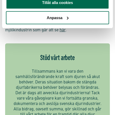
Tillåt alla cookies
Fotona i annonserna är tagna av Djurrättsalliansen
tillsammans med fotografen
Animals are beings too
, på
Anpassa
flera olika svenska gårdar under 2025. På annonserna
finns en qr-kod till en ny informationssida om
mjölkindustrin som går att se
här
.
Stöd vårt arbete
Tillsammans kan vi vara den
samhällsförändrande kraft som djuren så akut
behöver. Deras situation bakom de stängda
djurfabrikerna behöver belysas och förändras.
Det är dags att avveckla djurindustrierna! Tack
vare våra gåvogivare kan vi fortsätta granska,
dokumentera och avslöja svenska djurindustrier.
Alla bidrag, oavsett summa, gör skillnad och går
till vårt arbete för en framtid där alla djur