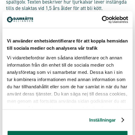
spaltgolv. Texten beskriver hur tjurkalvar lever instängda
tills de slaktas vid 1,5 års ålder för att bli kött.
– Det finns enkla sätt att sätta stopp för det här oetiska
och systematiska utnyttjandet av djur. Vi kan stänga
djurindustrierna och välja växtbaserat istället. Skippa
komjölken helt enkelt. Då skulle kor och kalvar slippa få
Vi använder enhetsidentifierare för att koppla hemsidan
men för livet av vår konsumtion, säger Malin Gustafsson.
till sociala medier och analysera vår trafik
Vi vidarebefordrar även sådana identifierare och annan
information från din enhet till de sociala medier och
analysföretag som vi samarbetar med. Dessa kan i sin
tur kombinera informationen med annan information som
du har tillhandahållit eller som de har samlat in när du har
använt deras tjänster. Du kan säga nej till dessa cookies,
men genom att fortsätta använda sidan godkänner du att
vi lagrar sådana cookies som är nödvändiga för att sidan
ska fungera.
Inställningar