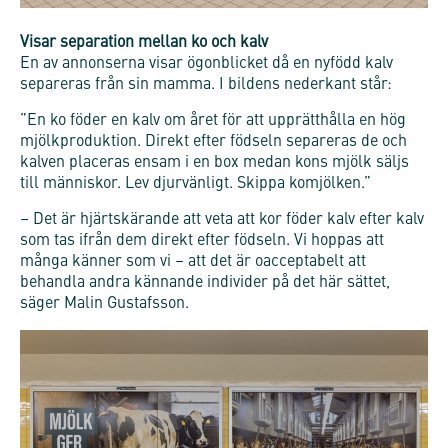
Visar separation mellan ko och kalv
En av annonserna visar ögonblicket då en nyfödd kalv
separeras från sin mamma. I bildens nederkant står:
”En ko föder en kalv om året för att upprätthålla en hög
mjölkproduktion. Direkt efter födseln separeras de och
kalven placeras ensam i en box medan kons mjölk säljs
till människor. Lev djurvänligt. Skippa komjölken.”
– Det är hjärtskärande att veta att kor föder kalv efter kalv
som tas ifrån dem direkt efter födseln. Vi hoppas att
många känner som vi – att det är oacceptabelt att
behandla andra kännande individer på det här sättet,
säger Malin Gustafsson.