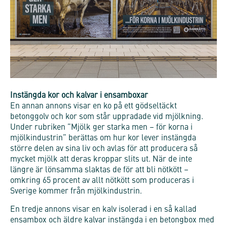
Instängda kor och kalvar i ensamboxar
En annan annons visar en ko på ett gödseltäckt
betonggolv och kor som står uppradade vid mjölkning.
Under rubriken ”Mjölk ger starka men – för korna i
mjölkindustrin” berättas om hur kor lever instängda
större delen av sina liv och avlas för att producera så
mycket mjölk att deras kroppar slits ut. När de inte
längre är lönsamma slaktas de för att bli nötkött –
omkring 65 procent av allt nötkött som produceras i
Sverige kommer från mjölkindustrin.
En tredje annons visar en kalv isolerad i en så kallad
ensambox och äldre kalvar instängda i en betongbox med