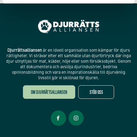
Djurrättsalliansen
är en ideell organisation som kämpar för djurs
rättigheter. Vi strävar efter ett samhälle utan djurförtryck där inga
djur utnyttjas för mat, kläder, nöje eller som försöksobjekt. Genom
att dokumentera och avslöja djurindustrier, bedriva
opinionsbildning och vara en inspirationskälla till djurvänlig
livsstil gör vi skillnad för djuren.
OM DJURRÄTTSALLIANSEN
STÖD OSS
Öppnas i nytt fönster
Öppnas i nytt fönster