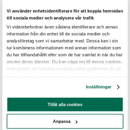
människor kan göra så här mot andra djur. Att många
Vi använder enhetsidentifierare för att koppla hemsidan
människor reagerar och protesterar är bra så att vi
tillsammans kan se till att det blir oacceptabelt att
till sociala medier och analysera vår trafik
behandla andra djur så här. Men det är viktigt att inte
Vi vidarebefordrar även sådana identifierare och annan
peka finger åt enskilda länder, även här i Sverige utnyttjas
information från din enhet till de sociala medier och
djur i underhållningssyfte och hålls i fångenskap – och
analysföretag som vi samarbetar med. Dessa kan i sin
det är lika fel det, säger Malin Gustafsson, talesperson för
tur kombinera informationen med annan information som
Djurrättsalliansen.
du har tillhandahållit eller som de har samlat in när du har
Foto: Stillbild från Richard Henrikssons film
använt deras tjänster. Du kan säga nej till dessa cookies,
men genom att fortsätta använda sidan godkänner du att
vi lagrar sådana cookies som är nödvändiga för att sidan
ska fungera.
Under 2018 fick rysk fotboll massiv kritik då björnen Tim
Inställningar
tvingades uppträda under en match. Fotbollsförbundet
Fifa gick då ut och förnekade uppgifter om att Tim även
skulle utnyttjas under VM-slutspelet den sommaren.
Tillåt alla cookies
– Djur är inte våra att utnyttja som nöje. Alla djur borde ha
rätt till sina egna liv, säger Malin Gustafsson.
Anpassa