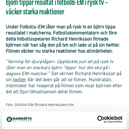
Björn tippar resultat i fotbolls-EM i rysk tv –
väcker starka reaktioner
Under Fotbolls-EM låter man på rysk tv en björn tippa
resultatet i matcherna. Fotbollskommentatorn och före
detta fotbollsspelaren Richard Henriksson filmade
björnen när han såg den på tvn och lade ut på sin twitter.
Filmen väcker nu starka reaktioner hos allmänheten.
”
Varning för djurplågeri: Upptäckte just att på rysk tv
låter man en stackars björn ”tippa” hur det ska gå i
dagens EM-matcher
.” Det skriver Richard Henriksson på
sin
twitter
där det även går att se filmen. Hundratals
människor har reagerat på filmen som visar björnen efter
det att Djurrättsalliansen delat filmen.
Foto: Stillbild från Richard Henrikssons film
– Det är så fel på alla de vis och obegripligt hur vi