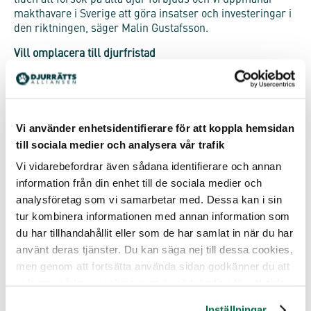
tiden att försök på alla djur förbjuds och vi uppmanar
makthavare i Sverige att göra insatser och investeringar i
den riktningen, säger Malin Gustafsson.
Vill omplacera till djurfristad
Djurrättsalliansen lyckades omplacera aporna Betty, Boo
och Baloo (tidigare Bacill, Bacillusk och Baloo) från
Astrid Fagræus laboratorium 2009. Detta efter att de i
flera år hade utnyttjas i djurförsök. Baloo gick tyvärr bort
Vi använder enhetsidentifierare för att koppla hemsidan
under 2021 och Betty i början av 2024. Boo lever på
djurfristaden än idag, tillsammans med andra apor.
till sociala medier och analysera vår trafik
Vi vidarebefordrar även sådana identifierare och annan
De äldsta aporna på Karolinska institutet idag – Lynx,
Grizzly, Hyena, Nanuq och Fox – är födda 2006 och har
information från din enhet till de sociala medier och
utnyttjats i djurförsök på KI sedan 2009.
analysföretag som vi samarbetar med. Dessa kan i sin
Djurrättsalliansen försöker få de fem aporna frisläppta till
tur kombinera informationen med annan information som
samma djurfristad som Boo lever på, där även de kan få
du har tillhandahållit eller som de har samlat in när du har
tillbringa sina återstående år.
använt deras tjänster. Du kan säga nej till dessa cookies,
– KI har hittills inte velat omplacera aporna, trots att vi
men genom att fortsätta använda sidan godkänner du att
har stått redo sedan 2020. Vi har gång på gång meddelat
vi lagrar sådana cookies som är nödvändiga för att sidan
KI detta, och även frågat om andra apor kan omplaceras.
ska fungera.
KI har återkommande svarat att det inte finns några apor
Inställningar