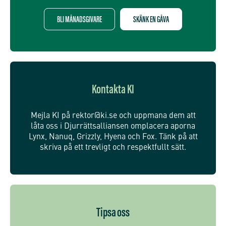
BLI MÅNADSGIVARE
SKÄNK EN GÅVA
Kontakta KI
Mejla KI på rektor@ki.se och uppmana dem att
låta oss i Djurrättsalliansen omplacera aporna
Lynx, Nanuq, Grizzly, Hyena och Fox. Tänk på att
skriva på ett trevligt och respektfullt sätt.
Tipsa oss