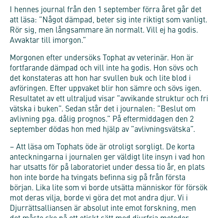
I hennes journal från den 1 september förra året går det
att läsa: ”Något dämpad, beter sig inte riktigt som vanligt.
Rör sig, men långsammare än normalt. Vill ej ha godis.
Avvaktar till imorgon.”
Morgonen efter undersöks Tophat av veterinär. Hon är
fortfarande dämpad och vill inte ha godis. Hon sövs och
det konstateras att hon har svullen buk och lite blod i
avföringen. Efter uppvaket blir hon sämre och sövs igen.
Resultatet av ett ultraljud visar ”avvikande struktur och fri
vätska i buken”. Sedan står det i journalen: ”Beslut om
avlivning pga. dålig prognos.” På eftermiddagen den 2
september dödas hon med hjälp av ”avlivningsvätska”.
– Att läsa om Tophats öde är otroligt sorgligt. De korta
anteckningarna i journalen ger väldigt lite insyn i vad hon
har utsatts för på laboratoriet under dessa tio år, en plats
hon inte borde ha tvingats befinna sig på från första
början. Lika lite som vi borde utsätta människor för försök
mot deras vilja, borde vi göra det mot andra djur. Vi i
Djurrättsalliansen är absolut inte emot forskning, men