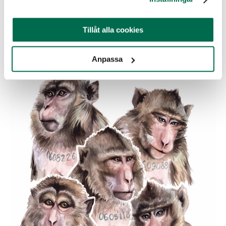
som är lämpliga för utplacering, men att de återkommer i
framtiden om en möjlighet skulle uppkomma. Men åren
Tillåt alla cookies
går och sedan 2020 har över 50 apor dött, så frågan är om
KI på riktigt är villiga att ge apor en andra chans, säger
Malin Gustafsson.
Anpassa