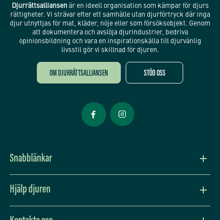
Djurrättsalliansen
är en ideell organisation som kämpar för djurs
rättigheter. Vi strävar efter ett samhälle utan djurförtryck där inga
djur utnyttjas för mat, kläder, nöje eller som försöksobjekt. Genom
att dokumentera och avslöja djurindustrier, bedriva
opinionsbildning och vara en inspirationskälla till djurvänlig
livsstil gör vi skillnad för djuren.
OM DJURRÄTTSALLIANSEN
STÖD OSS
Öppnas i nytt fönster
Öppnas i nytt fönster
Snabblänkar
Vision och värdegrund
Hjälp djuren
Press
Lev djurvänligt