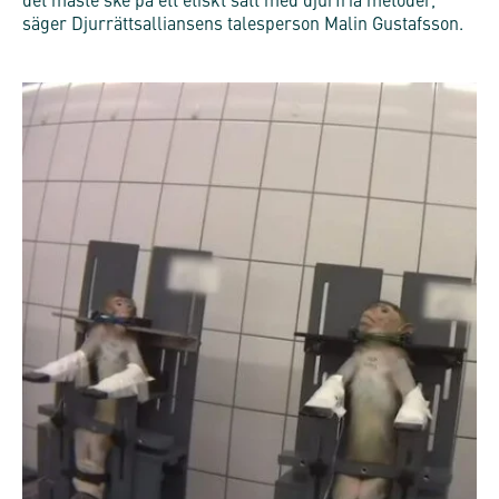
det måste ske på ett etiskt sätt med djurfria metoder,
säger Djurrättsalliansens talesperson Malin Gustafsson.