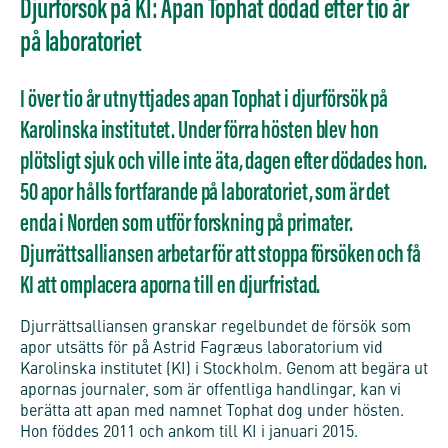
Djurförsök på KI: Apan Tophat dödad efter tio år
på laboratoriet
I över tio år utnyttjades apan Tophat i djurförsök på
Karolinska institutet. Under förra hösten blev hon
plötsligt sjuk och ville inte äta, dagen efter dödades hon.
50 apor hålls fortfarande på laboratoriet, som är det
enda i Norden som utför forskning på primater.
Djurrättsalliansen arbetar för att stoppa försöken och få
KI att omplacera aporna till en djurfristad.
Djurrättsalliansen granskar regelbundet de försök som
apor utsätts för på Astrid Fagræus laboratorium vid
Karolinska institutet (KI) i Stockholm. Genom att begära ut
apornas journaler, som är offentliga handlingar, kan vi
berätta att apan med namnet Tophat dog under hösten.
Hon föddes 2011 och ankom till KI i januari 2015.